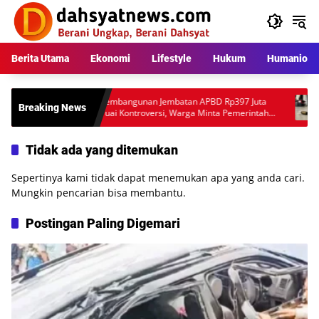
Langsung
ke
konten
Berita Utama
Ekonomi
Lifestyle
Hukum
Humaniora
DPRD
Pembangunan Jembatan APBD Rp397 Juta
Pe
Breaking News
ja
Tuai Kontroversi, Warga Minta Pemerintah
Un
Audit Teknis Proyek
An
Tidak ada yang ditemukan
Sepertinya kami tidak dapat menemukan apa yang anda cari.
Mungkin pencarian bisa membantu.
Postingan Paling Digemari