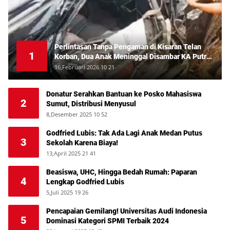
Perlintasan Tanpa Pengaman di Kisaran Telan
1
Korban, Dua Anak Meninggal Disambar KA Putri
Deli
16,Februari 2026 10 21
Donatur Serahkan Bantuan ke Posko Mahasiswa
2
Sumut, Distribusi Menyusul
8,Desember 2025 10 52
Godfried Lubis: Tak Ada Lagi Anak Medan Putus
3
Sekolah Karena Biaya!
13,April 2025 21 41
Beasiswa, UHC, Hingga Bedah Rumah: Paparan
4
Lengkap Godfried Lubis
5,Juli 2025 19 26
Pencapaian Gemilang! Universitas Audi Indonesia
5
Dominasi Kategori SPMI Terbaik 2024