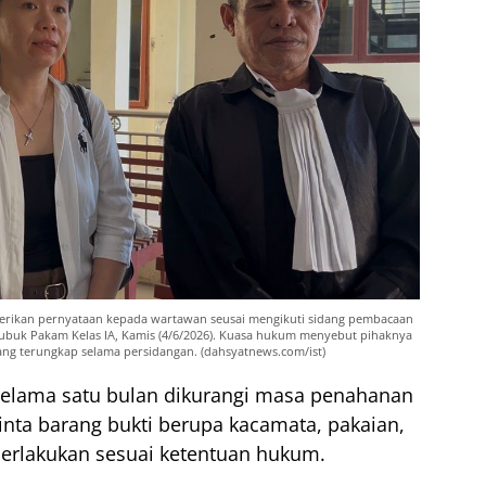
rikan pernyataan kepada wartawan seusai mengikuti sidang pembacaan
ubuk Pakam Kelas IA, Kamis (4/6/2026). Kuasa hukum menyebut pihaknya
ng terungkap selama persidangan. (dahsyatnews.com/ist)
selama satu bulan dikurangi masa penahanan
minta barang bukti berupa kacamata, pakaian,
perlakukan sesuai ketentuan hukum.