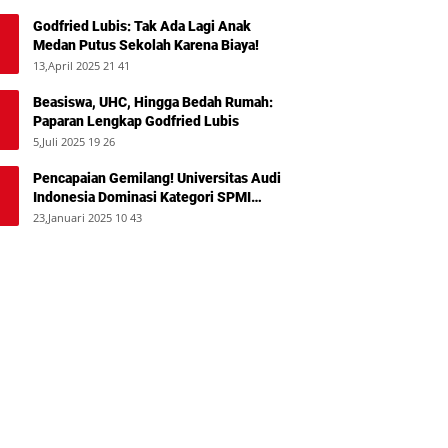
Godfried Lubis: Tak Ada Lagi Anak
Medan Putus Sekolah Karena Biaya!
13,April 2025 21 41
Beasiswa, UHC, Hingga Bedah Rumah:
Paparan Lengkap Godfried Lubis
5,Juli 2025 19 26
Pencapaian Gemilang! Universitas Audi
Indonesia Dominasi Kategori SPMI
Terbaik 2024
23,Januari 2025 10 43