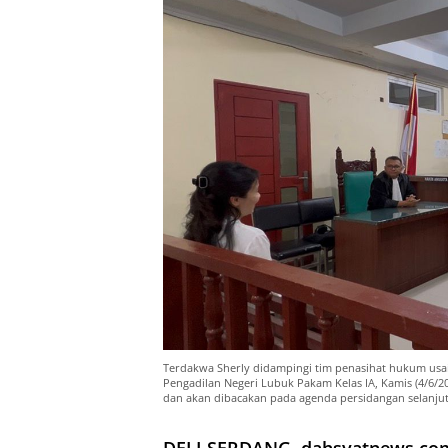
Terdakwa Sherly didampingi tim penasihat hukum usa
Pengadilan Negeri Lubuk Pakam Kelas IA, Kamis (4/6/
dan akan dibacakan pada agenda persidangan selanjut
DELI SERDANG, dahsyatnews.co