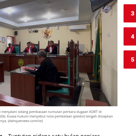
3
4
5
i menjalani sidang pembacaan tuntutan perkara dugaan KDRT di
2026). Kuasa hukum menyebut nota pembelaan (pledoi) tengah disiapkan
nya. (dahsyatnews.com/ist)
m –
Tuntutan pidana satu bulan penjara