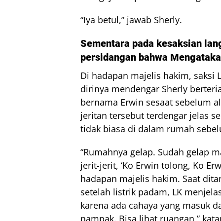
“Iya betul,” jawab Sherly.
Sementara pada
kesaksian lang
persidangan bahwa Mengataka
Di hadapan majelis hakim, saksi
dirinya mendengar Sherly berter
bernama Erwin sesaat sebelum ali
jeritan tersebut terdengar jelas 
tidak biasa di dalam rumah sebel
“Rumahnya gelap. Sudah gelap mat
jerit-jerit, ‘Ko Erwin tolong, Ko Er
hadapan majelis hakim. Saat dita
setelah listrik padam, LK menjel
karena ada cahaya yang masuk dar
nampak. Bisa lihat ruangan,” kata