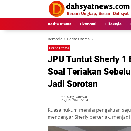
Langsung
ke
konten
Berita Utama
Ekonomi
Lifestyle
Beranda
Berita Utama
Berita Utama
JPU Tuntut Sherly 1 
Soal Teriakan Sebel
Jadi Sorotan
Yin Yang Dahsyat
25,Juni 2026 22 04
Kuasa hukum menilai pengakuan seju
mendengar Sherly berteriak, menjadi