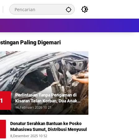
stingan Paling Digemari
Perlintasan Tanpa Pengaman di
1
Kisaran Telan Korban, Dua Anak
Meninggal Disambar KA Putri Deli
16,Februari 2026 10 21
Donatur Serahkan Bantuan ke Posko
Mahasiswa Sumut, Distribusi Menyusul
8,Desember 2025 10 52