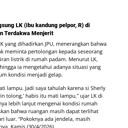
sung LK (ibu kandung pelpor, R) di
n Terdakwa Menjerit
 LK yang dihadirkan JPU, menerangkan bahwa
iak meminta pertolongan kepada seseorang
ran listrik di rumah padam. Menurut LK,
sehingga ia mengetahui adanya situasi yang
um kondisi menjadi gelap.
i lampu. Jadi saya tahulah karena si Sherly
win tolong,’ habis itu mati lampu,” ujar LK di
nya lebih lanjut mengenai kondisi rumah
askan bahwa ruangan masih dapat terlihat
i luar. “Pokoknya ada jendela, masih
nya, Kamis (30/4/2026).