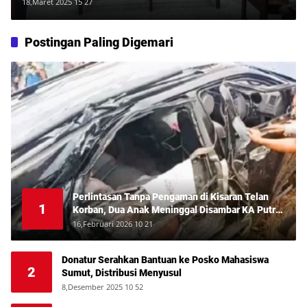
Tegas, “Kehadiran Tergugat
18,Maret 2025 15 27
Dinantikan untuk Pembuktian!”
Postingan Paling Digemari
Perlintasan Tanpa Pengaman di Kisaran Telan
1
Korban, Dua Anak Meninggal Disambar KA Putri
Deli
16,Februari 2026 10 21
Donatur Serahkan Bantuan ke Posko Mahasiswa
2
Sumut, Distribusi Menyusul
8,Desember 2025 10 52