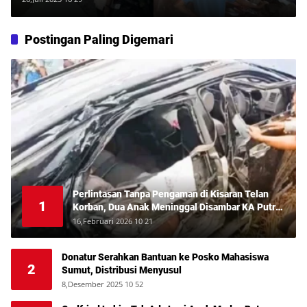
Postingan Paling Digemari
Perlintasan Tanpa Pengaman di Kisaran Telan
1
Korban, Dua Anak Meninggal Disambar KA Putri
Deli
16,Februari 2026 10 21
Donatur Serahkan Bantuan ke Posko Mahasiswa
2
Sumut, Distribusi Menyusul
8,Desember 2025 10 52