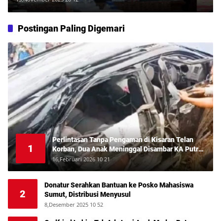
Postingan Paling Digemari
Perlintasan Tanpa Pengaman di Kisaran Telan
1
Korban, Dua Anak Meninggal Disambar KA Putri
Deli
16,Februari 2026 10 21
Donatur Serahkan Bantuan ke Posko Mahasiswa
2
Sumut, Distribusi Menyusul
8,Desember 2025 10 52