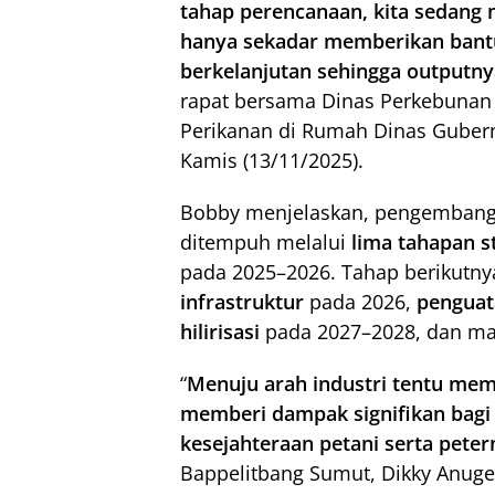
tahap perencanaan, kita sedang 
hanya sekadar memberikan bantua
berkelanjutan sehingga outputnya 
rapat bersama Dinas Perkebunan 
Perikanan di Rumah Dinas Guber
Kamis (13/11/2025).
Bobby menjelaskan, pengembang
ditempuh melalui
lima tahapan s
pada 2025–2026. Tahap berikutny
infrastruktur
pada 2026,
pengua
hilirisasi
pada 2027–2028, dan m
“
Menuju arah industri tentu mem
memberi dampak signifikan bag
kesejahteraan petani serta petern
Bappelitbang Sumut, Dikky Anuge