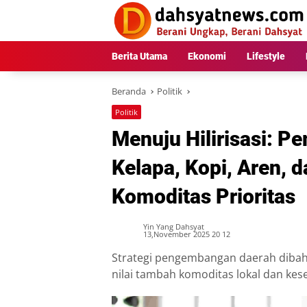
Langsung
ke
konten
Berita Utama
Ekonomi
Lifestyle
Beranda
Politik
Politik
Menuju Hilirisasi: 
Kelapa, Kopi, Aren, d
Komoditas Prioritas
Yin Yang Dahsyat
13,November 2025 20 12
Strategi pengembangan daerah dibah
nilai tambah komoditas lokal dan kes