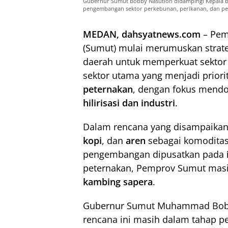
Gubernur Sumut Bobby Nasution didampingi Kepala B
pengembangan sektor perkebunan, perikanan, dan pete
MEDAN, dahsyatnews.com
– Pem
(Sumut) mulai merumuskan strat
daerah untuk memperkuat sektor 
sektor utama yang menjadi priori
peternakan
, dengan fokus mendo
hilirisasi dan industri
.
Dalam rencana yang disampaikan
kopi
, dan
aren
sebagai komoditas
pengembangan dipusatkan pada
peternakan, Pemprov Sumut masih
kambing sapera
.
Gubernur Sumut Muhammad Bobby
rencana ini masih dalam tahap p