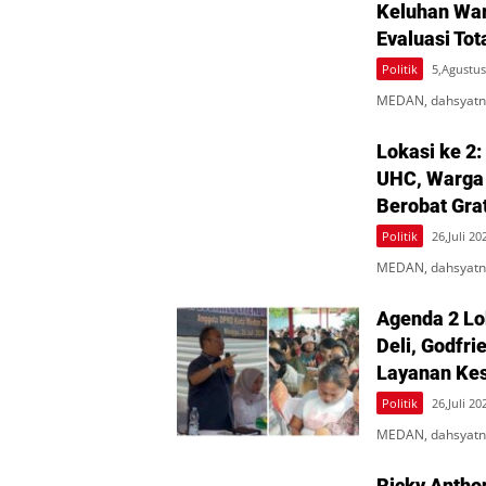
Keluhan War
Evaluasi Tot
Politik
5,Agustus
MEDAN, dahsyatne
Lokasi ke 2:
UHC, Warga
Berobat Gra
Politik
26,Juli 20
MEDAN, dahsyatne
Agenda 2 Lo
Deli, Godfr
Layanan Kes
Politik
26,Juli 20
MEDAN, dahsyatne
Ricky Antho