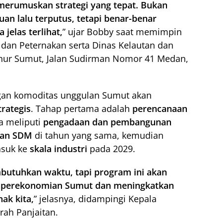
merumuskan strategi yang tepat. Bukan
n lalu terputus, tetapi benar-benar
jelas terlihat,
” ujar Bobby saat memimpin
dan Peternakan serta Dinas Kelautan dan
nur Sumut, Jalan Sudirman Nomor 41 Medan,
an komoditas unggulan Sumut akan
trategis
. Tahap pertama adalah
perencanaan
a meliputi
pengadaan dan pembangunan
tan SDM
di tahun yang sama, kemudian
asuk ke
skala industri
pada 2029.
butuhkan waktu, tapi program ini akan
i perekonomian Sumut dan meningkatkan
ak kita,
” jelasnya, didampingi Kepala
rah Panjaitan.