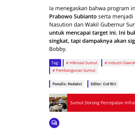
Ia menegaskan bahwa program in
Prabowo Subianto
serta menjadi
Nasution dan Wakil Gubernur Sury
untuk mencapai target ini. Ini b
singkat, tapi dampaknya akan sig
Bobby.
Tag:
Hilirisasi Sumut
Industri Daera
Pembangunan Sumut
Penulis: Redaksi
Editor: Cut Riri
Sumut Dorong Percepatan Infras