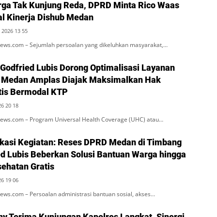
ga Tak Kunjung Reda, DPRD Minta Rico Waas
al Kinerja Dishub Medan
 2026 13 55
ws.com – Sejumlah persoalan yang dikeluhkan masyarakat,…
 Godfried Lubis Dorong Optimalisasi Layanan
 Medan Amplas Diajak Maksimalkan Hak
tis Bermodal KTP
26 20 18
ws.com – Program Universal Health Coverage (UHC) atau…
kasi Kegiatan: Reses DPRD Medan di Timbang
ied Lubis Beberkan Solusi Bantuan Warga hingga
ehatan Gratis
26 19 06
ws.com – Persoalan administrasi bantuan sosial, akses…
ny Terima Kunjungan Kapolres Langkat, Sinergi