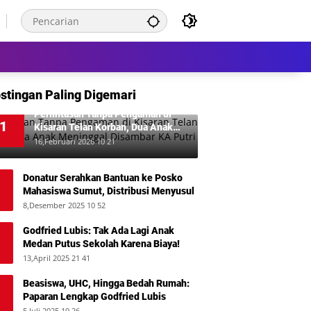
stingan Paling Digemari
Perlintasan Tanpa Pengaman di
1
Kisaran Telan Korban, Dua Anak
Meninggal Disambar KA Putri Deli
16,Februari 2026 10 21
Donatur Serahkan Bantuan ke Posko
Mahasiswa Sumut, Distribusi Menyusul
8,Desember 2025 10 52
Godfried Lubis: Tak Ada Lagi Anak
Medan Putus Sekolah Karena Biaya!
13,April 2025 21 41
Beasiswa, UHC, Hingga Bedah Rumah:
Paparan Lengkap Godfried Lubis
5,Juli 2025 19 26