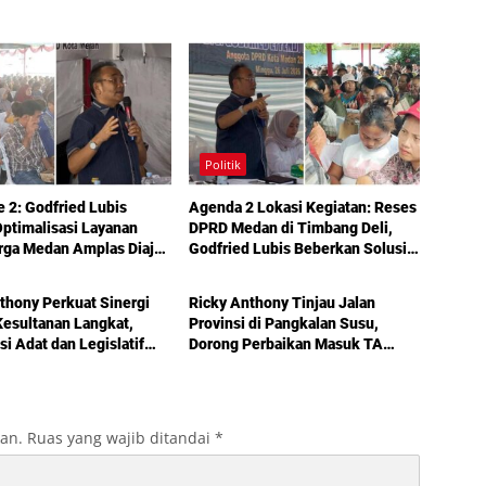
Politik
e 2: Godfried Lubis
Agenda 2 Lokasi Kegiatan: Reses
ptimalisasi Layanan
DPRD Medan di Timbang Deli,
rga Medan Amplas Diajak
Godfried Lubis Beberkan Solusi
Politik
kan Hak Berobat Gratis
Bantuan Warga hingga Layanan
l KTP
Kesehatan Gratis
thony Perkuat Sinergi
Ricky Anthony Tinjau Jalan
esultanan Langkat,
Provinsi di Pangkalan Susu,
si Adat dan Legislatif
Dorong Perbaikan Masuk TA
g demi Pembangunan
2027
kan.
Ruas yang wajib ditandai
*