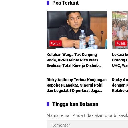
Pos Terkait
Politik
Politik
Keluhan Warga Tak Kunjung
Lokasi k
Reda, DPRD Minta Rico Waas
Dorong O
Evaluasi Total Kinerja Dishub
UHC, Wa
Politik
Politik
Medan
Maksimal
Bermoda
Ricky Anthony Terima Kunjungan
Ricky An
Kapolres Langkat, Sinergi Polri
dengan K
dan Legislatif Diperkuat Jaga
Kolabora
Kamtibmas
Didoron
Tinggalkan Balasan
Alamat email Anda tidak akan dipublikasi