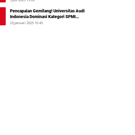
Pencapaian Gemilang! Universitas Audi
Indonesia Dominasi Kategori SPMI
Terbaik 2024
23,Januari 2025 10 43