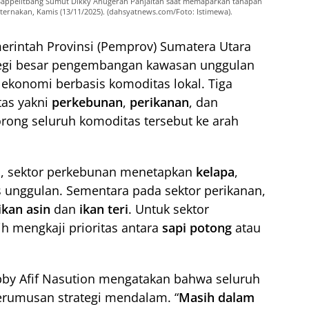
appelitbang Sumut Dikky Anugerah Panjaitan saat memaparkan tahapan
rnakan, Kamis (13/11/2025). (dahsyatnews.com/Foto: Istimewa).
erintah Provinsi (Pemprov) Sumatera Utara
egi besar pengembangan kawasan unggulan
ekonomi berbasis komoditas lokal. Tiga
tas yakni
perkebunan
,
perikanan
, dan
rong seluruh komoditas tersebut ke arah
, sektor perkebunan menetapkan
kelapa
,
 unggulan. Sementara pada sektor perikanan,
ikan asin
dan
ikan teri
. Untuk sektor
 mengkaji prioritas antara
sapi potong
atau
 Afif Nasution mengatakan bahwa seluruh
erumusan strategi mendalam. “
Masih dalam