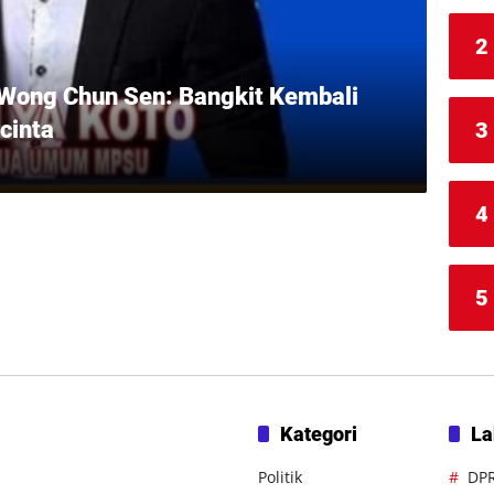
2
 Wong Chun Sen: Bangkit Kembali
cinta
3
4
5
Kategori
La
Politik
DP