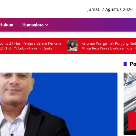
Jumat, 7 Agustus 2026
Hukum
Humaniora
 21 Hari Penjara dalam Perkara
Keluhan Warga Tak Kunjung Reda, D
i PN Lubuk Pakam, Reaksi
Minta Rico Waas Evaluasi Total Kinerj
 Rencana Banding Jadi Sorotan
Dishub Medan
Po