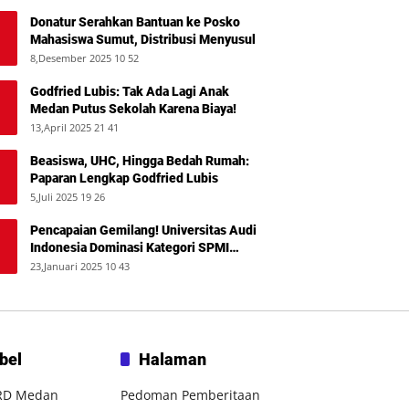
Donatur Serahkan Bantuan ke Posko
Mahasiswa Sumut, Distribusi Menyusul
8,Desember 2025 10 52
Godfried Lubis: Tak Ada Lagi Anak
Medan Putus Sekolah Karena Biaya!
13,April 2025 21 41
Beasiswa, UHC, Hingga Bedah Rumah:
Paparan Lengkap Godfried Lubis
5,Juli 2025 19 26
Pencapaian Gemilang! Universitas Audi
Indonesia Dominasi Kategori SPMI
Terbaik 2024
23,Januari 2025 10 43
bel
Halaman
RD Medan
Pedoman Pemberitaan