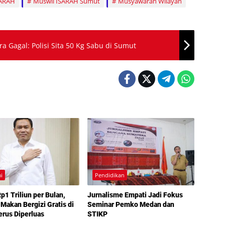
SARAH
Muswil ISARAH Sumut
Musyawarah Wilayah
a Gagal: Polisi Sita 50 Kg Sabu di Sumut
i
Pendidikan
p1 Triliun per Bulan,
Jurnalisme Empati Jadi Fokus
Makan Bergizi Gratis di
Seminar Pemko Medan dan
rus Diperluas
STIKP