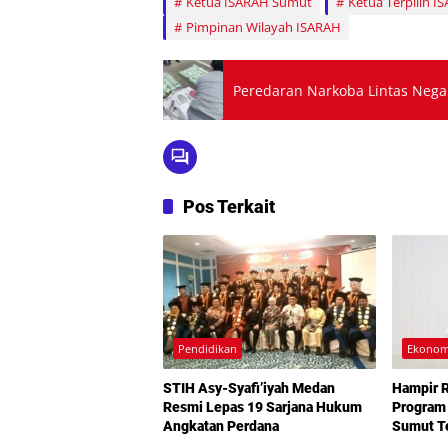
Ketua ISARAH Sumut
Ketua Terpilih I
Pimpinan Wilayah ISARAH
Peredaran Narkoba Lintas Negar
Pos Terkait
Pendidikan
Ekonom
STIH Asy-Syafi’iyah Medan
Hampir R
Resmi Lepas 19 Sarjana Hukum
Program 
Angkatan Perdana
Sumut Te