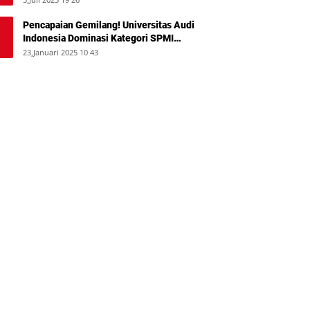
Pencapaian Gemilang! Universitas Audi
Indonesia Dominasi Kategori SPMI
Terbaik 2024
23,Januari 2025 10 43