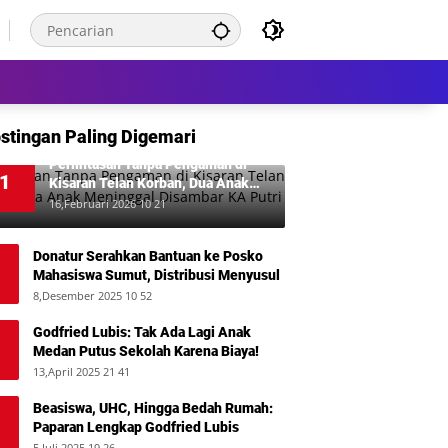
stingan Paling Digemari
Perlintasan Tanpa Pengaman di
1
Kisaran Telan Korban, Dua Anak
Meninggal Disambar KA Putri Deli
16,Februari 2026 10 21
Donatur Serahkan Bantuan ke Posko
Mahasiswa Sumut, Distribusi Menyusul
8,Desember 2025 10 52
Godfried Lubis: Tak Ada Lagi Anak
Medan Putus Sekolah Karena Biaya!
13,April 2025 21 41
Beasiswa, UHC, Hingga Bedah Rumah:
Paparan Lengkap Godfried Lubis
5,Juli 2025 19 26