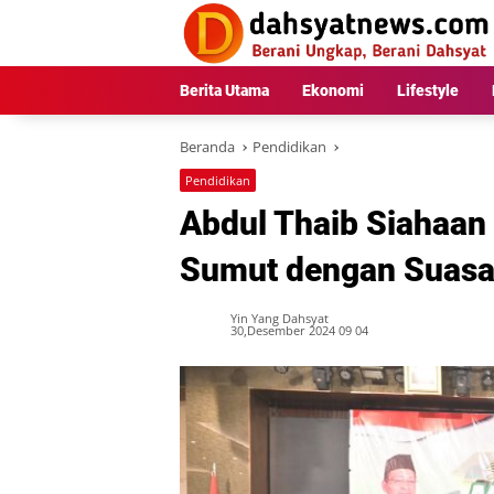
Langsung
ke
konten
Berita Utama
Ekonomi
Lifestyle
Beranda
Pendidikan
Pendidikan
Abdul Thaib Siahaan
Sumut dengan Suasa
Yin Yang Dahsyat
30,Desember 2024 09 04