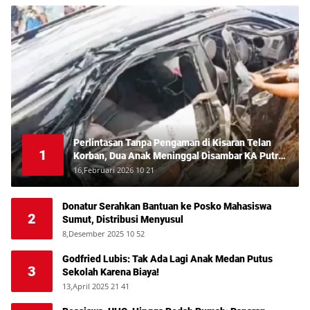
Perlintasan Tanpa Pengaman di Kisaran Telan
1
Korban, Dua Anak Meninggal Disambar KA Putri
Deli
16,Februari 2026 10 21
Donatur Serahkan Bantuan ke Posko Mahasiswa
2
Sumut, Distribusi Menyusul
8,Desember 2025 10 52
Godfried Lubis: Tak Ada Lagi Anak Medan Putus
3
Sekolah Karena Biaya!
13,April 2025 21 41