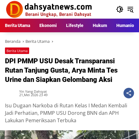
Langsung
ke
konten
Berita Utama
Ekonomi
Lifestyle
Hukum
Humaniora
Beranda
Berita Utama
Berita Utama
DPI PMMP USU Desak Transparansi
Rutan Tanjung Gusta, Arya Minta Tes
Urine dan Siapkan Gelombang Aksi
Yin Yang Dahsyat
21,Mei 2026 23 49
Isu Dugaan Narkoba di Rutan Kelas I Medan Kembali
Jadi Perhatian, PMMP USU Dorong BNN dan APH
Lakukan Pemeriksaan Terbuka