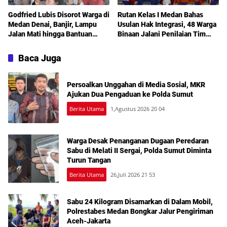
Godfried Lubis Disorot Warga di
Rutan Kelas I Medan Bahas
Medan Denai, Banjir, Lampu
Usulan Hak Integrasi, 48 Warga
Jalan Mati hingga Bantuan
Binaan Jalani Penilaian Tim
Sosial Jadi Sorotan dalam
TPP
Sosperda Kemiskinan
Baca Juga
Persoalkan Unggahan di Media Sosial, MKR
Ajukan Dua Pengaduan ke Polda Sumut
Berita Utama
1,Agustus 2026 20 04
Warga Desak Penanganan Dugaan Peredaran
Sabu di Melati II Sergai, Polda Sumut Diminta
Turun Tangan
Berita Utama
26,Juli 2026 21 53
Sabu 24 Kilogram Disamarkan di Dalam Mobil,
Polrestabes Medan Bongkar Jalur Pengiriman
Aceh-Jakarta