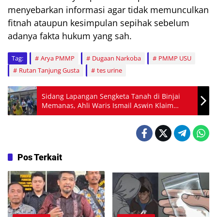
menyebarkan informasi agar tidak memunculkan
fitnah ataupun kesimpulan sepihak sebelum
adanya fakta hukum yang sah.
Tag:
Arya PMMP
Dugaan Narkoba
PMMP USU
Rutan Tanjung Gusta
tes urine
Sidang Lapangan Sengketa Tanah di Binjai
Memanas, Ahli Waris Ismail Aswin Klaim
Lahan BNN Kota Binjai Terungkap Milik
Keluarga? : Kuasa Hukum Soroti Dasar Hibah
Walikota Binjai
Pos Terkait