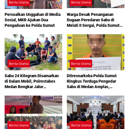
Berita Utama
Berita Utama
Persoalkan Unggahan di Media
Warga Desak Penanganan
Sosial, MKR Ajukan Dua
Dugaan Peredaran Sabu di
Pengaduan ke Polda Sumut
Melati II Sergai, Polda Sumut
Diminta Turun Tangan
Berita Utama
Berita Utama
Sabu 24 Kilogram Disamarkan
Ditresnarkoba Polda Sumut
di Dalam Mobil, Polrestabes
Ringkus Terduga Pengedar
Medan Bongkar Jalur
Sabu di Medan Amplas,
Pengiriman Aceh-Jakarta
Belasan Paket Narkotika Disita
Berita Utama
Berita Utama