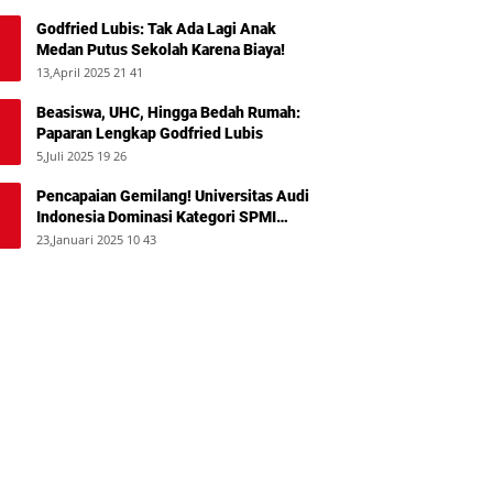
Godfried Lubis: Tak Ada Lagi Anak
Medan Putus Sekolah Karena Biaya!
13,April 2025 21 41
Beasiswa, UHC, Hingga Bedah Rumah:
Paparan Lengkap Godfried Lubis
5,Juli 2025 19 26
Pencapaian Gemilang! Universitas Audi
Indonesia Dominasi Kategori SPMI
Terbaik 2024
23,Januari 2025 10 43