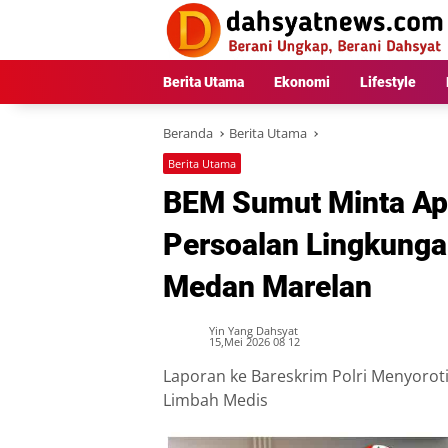
Langsung
ke
konten
Berita Utama
Ekonomi
Lifestyle
Beranda
Berita Utama
Berita Utama
BEM Sumut Minta Apa
Persoalan Lingkungan
Medan Marelan
Yin Yang Dahsyat
15,Mei 2026 08 12
Laporan ke Bareskrim Polri Menyorot
Limbah Medis