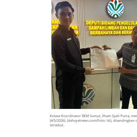
Kolase Koordinator BEM Sumut, Ilham Syah Putra, me
(4/5/2026). (dahsyatnews.com/Foto: Ist), disandingka
tersebut.