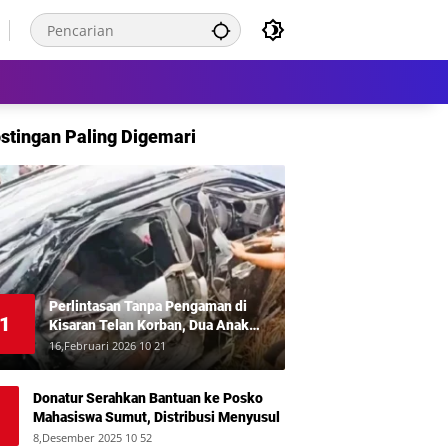
stingan Paling Digemari
Perlintasan Tanpa Pengaman di
1
Kisaran Telan Korban, Dua Anak
Meninggal Disambar KA Putri Deli
16,Februari 2026 10 21
Donatur Serahkan Bantuan ke Posko
Mahasiswa Sumut, Distribusi Menyusul
8,Desember 2025 10 52