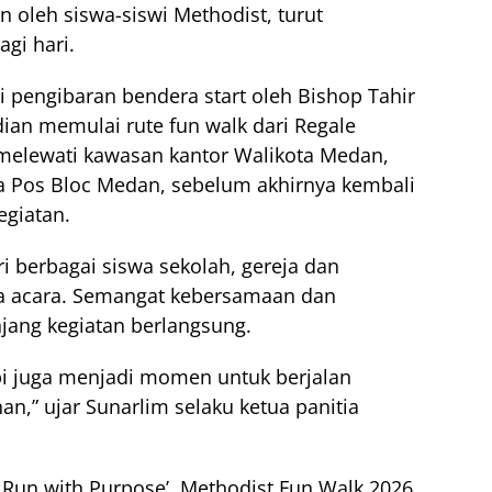
n oleh siswa-siswi Methodist, turut
gi hari.
i pengibaran bendera start oleh Bishop Tahir
ian memulai rute fun walk dari Regale
 melewati kawasan kantor Walikota Medan,
 Pos Bloc Medan, sebelum akhirnya kembali
kegiatan.
ri berbagai siswa sekolah, gereja dan
a acara. Semangat kebersamaan dan
njang kegiatan berlangsung.
api juga menjadi momen untuk berjalan
,” ujar Sunarlim selaku ketua panitia
, Run with Purpose’, Methodist Fun Walk 2026