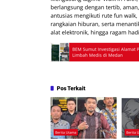
berlangsung dengan tertib, aman, 
antusias mengikuti rute fun wa
rangkaian hiburan, serta menant
alat elektronik, hingga ragam hadi
BEM Sumut Investigasi Alamat P
Limbah Medis di Medan
Pos Terkait
Berita Utama
Berita 