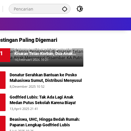
stingan Paling Digemari
Perlintasan Tanpa Pengaman di
1
Kisaran Telan Korban, Dua Anak
Meninggal Disambar KA Putri Deli
16,Februari 2026 10 21
Donatur Serahkan Bantuan ke Posko
Mahasiswa Sumut, Distribusi Menyusul
8,Desember 2025 10 52
Godfried Lubis: Tak Ada Lagi Anak
Medan Putus Sekolah Karena Biaya!
13,April 2025 21 41
Beasiswa, UHC, Hingga Bedah Rumah:
Paparan Lengkap Godfried Lubis
5,Juli 2025 19 26