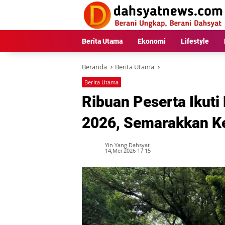
Langsung
ke
konten
Berita Utama
Ekonomi
Lifestyle
Beranda
Berita Utama
Berita Utama
Ribuan Peserta Ikuti
2026, Semarakkan K
Yin Yang Dahsyat
14,Mei 2026 17 15