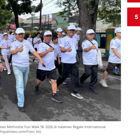
5
atan Methodist Fun Walk 5K 2026 di halaman Regale International
hsyatnews.com/Foto: Ist).