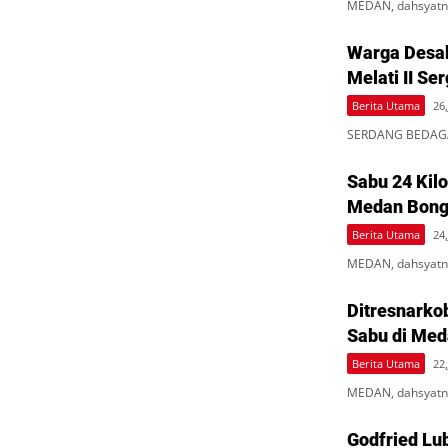
MEDAN, dahsyatne
Warga Desa
Melati II Se
Berita Utama
26,
SERDANG BEDAGAI
Sabu 24 Kil
Medan Bongk
Berita Utama
24,
MEDAN, dahsyatne
Ditresnarko
Sabu di Med
Berita Utama
22,
MEDAN, dahsyatne
Godfried Lub