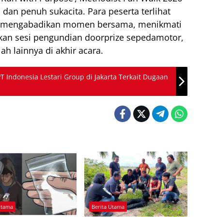
dan penuh sukacita. Para peserta terlihat
lk, mengabadikan momen bersama, menikmati
ikan sesi pengundian doorprize sepedamotor,
ah lainnya di akhir acara.
T Indonesia Lestari Group di Jakarta Terkait Dugaan
Utama
Berita Utama