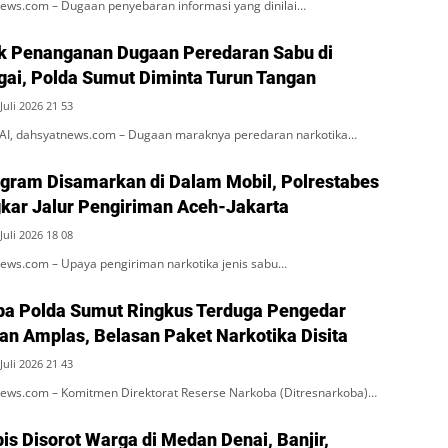
ws.com – Dugaan penyebaran informasi yang dinilai…
k Penanganan Dugaan Peredaran Sabu di
rgai, Polda Sumut Diminta Turun Tangan
Juli 2026 21 53
, dahsyatnews.com – Dugaan maraknya peredaran narkotika…
ogram Disamarkan di Dalam Mobil, Polrestabes
ar Jalur Pengiriman Aceh-Jakarta
Juli 2026 18 08
ws.com – Upaya pengiriman narkotika jenis sabu…
ba Polda Sumut Ringkus Terduga Pengedar
an Amplas, Belasan Paket Narkotika Disita
Juli 2026 21 43
ws.com – Komitmen Direktorat Reserse Narkoba (Ditresnarkoba)…
is Disorot Warga di Medan Denai, Banjir,