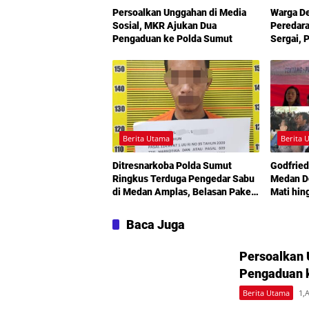
Persoalkan Unggahan di Media
Warga D
Sosial, MKR Ajukan Dua
Peredara
Pengaduan ke Polda Sumut
Sergai, 
Turun T
Berita Utama
Berita 
Ditresnarkoba Polda Sumut
Godfried
Ringkus Terduga Pengedar Sabu
Medan De
di Medan Amplas, Belasan Paket
Mati hin
Narkotika Disita
Sorotan
Kemiski
Baca Juga
Persoalkan 
Pengaduan 
Berita Utama
1,