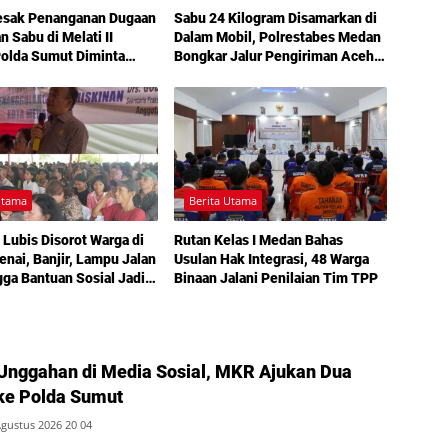
esak Penanganan Dugaan
Sabu 24 Kilogram Disamarkan di
n Sabu di Melati II
Dalam Mobil, Polrestabes Medan
Polda Sumut Diminta
Bongkar Jalur Pengiriman Aceh-
angan
Jakarta
Utama
Berita Utama
 Lubis Disorot Warga di
Rutan Kelas I Medan Bahas
nai, Banjir, Lampu Jalan
Usulan Hak Integrasi, 48 Warga
gga Bantuan Sosial Jadi
Binaan Jalani Penilaian Tim TPP
 dalam Sosperda
nan
Unggahan di Media Sosial, MKR Ajukan Dua
ke Polda Sumut
Agustus 2026 20 04