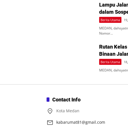
Lampu Jalan
dalam Sosp
Berita Utama
19,
MEDAN, dahsyatne
Nomor…
Rutan Kelas
Binaan Jala
Berita Utama
18,
MEDAN, dahsyatne
Contact Info
Kota Medan
kabarumat81@gmail.com