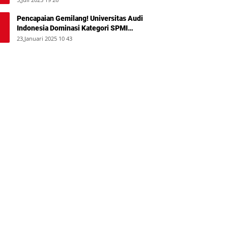
Pencapaian Gemilang! Universitas Audi
Indonesia Dominasi Kategori SPMI
Terbaik 2024
23,Januari 2025 10 43