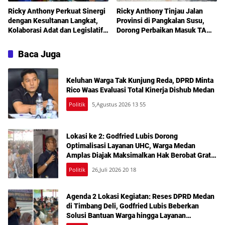
Ricky Anthony Perkuat Sinergi
Ricky Anthony Tinjau Jalan
dengan Kesultanan Langkat,
Provinsi di Pangkalan Susu,
Kolaborasi Adat dan Legislatif
Dorong Perbaikan Masuk TA
Didorong demi Pembangunan
2027
Baca Juga
Keluhan Warga Tak Kunjung Reda, DPRD Minta
Rico Waas Evaluasi Total Kinerja Dishub Medan
Politik
5,Agustus 2026 13 55
Lokasi ke 2: Godfried Lubis Dorong
Optimalisasi Layanan UHC, Warga Medan
Amplas Diajak Maksimalkan Hak Berobat Gratis
Bermodal KTP
Politik
26,Juli 2026 20 18
Agenda 2 Lokasi Kegiatan: Reses DPRD Medan
di Timbang Deli, Godfried Lubis Beberkan
Solusi Bantuan Warga hingga Layanan
Kesehatan Gratis