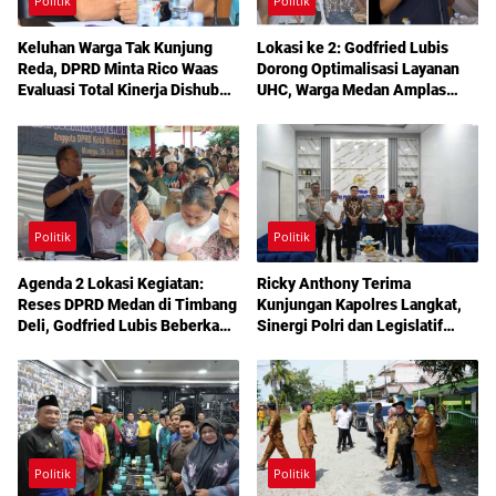
Politik
Politik
Keluhan Warga Tak Kunjung
Lokasi ke 2: Godfried Lubis
Reda, DPRD Minta Rico Waas
Dorong Optimalisasi Layanan
Evaluasi Total Kinerja Dishub
UHC, Warga Medan Amplas
Medan
Diajak Maksimalkan Hak
Berobat Gratis Bermodal KTP
Politik
Politik
Agenda 2 Lokasi Kegiatan:
Ricky Anthony Terima
Reses DPRD Medan di Timbang
Kunjungan Kapolres Langkat,
Deli, Godfried Lubis Beberkan
Sinergi Polri dan Legislatif
Solusi Bantuan Warga hingga
Diperkuat Jaga Kamtibmas
Layanan Kesehatan Gratis
Politik
Politik