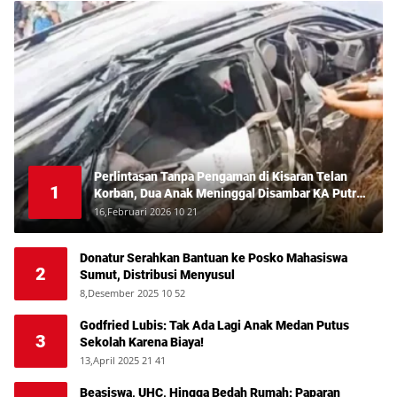
Perlintasan Tanpa Pengaman di Kisaran Telan
1
Korban, Dua Anak Meninggal Disambar KA Putri
Deli
16,Februari 2026 10 21
Donatur Serahkan Bantuan ke Posko Mahasiswa
2
Sumut, Distribusi Menyusul
8,Desember 2025 10 52
Godfried Lubis: Tak Ada Lagi Anak Medan Putus
3
Sekolah Karena Biaya!
13,April 2025 21 41
Beasiswa, UHC, Hingga Bedah Rumah: Paparan