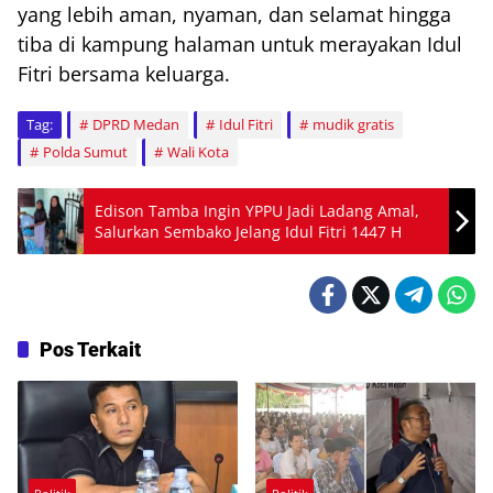
yang lebih aman, nyaman, dan selamat hingga
tiba di kampung halaman untuk merayakan Idul
Fitri bersama keluarga.
Tag:
DPRD Medan
Idul Fitri
mudik gratis
Polda Sumut
Wali Kota
Edison Tamba Ingin YPPU Jadi Ladang Amal,
Salurkan Sembako Jelang Idul Fitri 1447 H
Pos Terkait