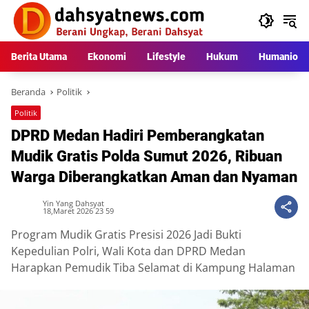
Langsung
ke
konten
Berita Utama
Ekonomi
Lifestyle
Hukum
Humaniora
Beranda
Politik
Politik
DPRD Medan Hadiri Pemberangkatan
Mudik Gratis Polda Sumut 2026, Ribuan
Warga Diberangkatkan Aman dan Nyaman
Yin Yang Dahsyat
18,Maret 2026 23 59
Program Mudik Gratis Presisi 2026 Jadi Bukti
Kepedulian Polri, Wali Kota dan DPRD Medan
Harapkan Pemudik Tiba Selamat di Kampung Halaman