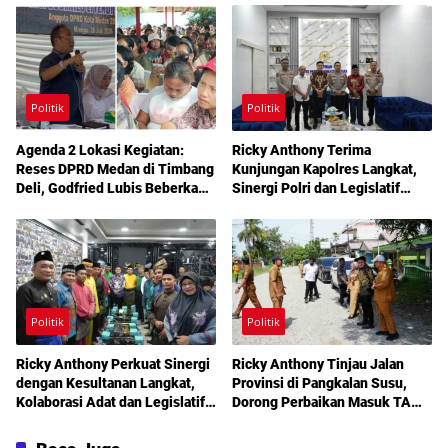
Berobat Gratis Bermodal KTP
Politik
Politik
Agenda 2 Lokasi Kegiatan:
Ricky Anthony Terima
Reses DPRD Medan di Timbang
Kunjungan Kapolres Langkat,
Deli, Godfried Lubis Beberkan
Sinergi Polri dan Legislatif
Solusi Bantuan Warga hingga
Diperkuat Jaga Kamtibmas
Layanan Kesehatan Gratis
Politik
Politik
Ricky Anthony Perkuat Sinergi
Ricky Anthony Tinjau Jalan
dengan Kesultanan Langkat,
Provinsi di Pangkalan Susu,
Kolaborasi Adat dan Legislatif
Dorong Perbaikan Masuk TA
Didorong demi Pembangunan
2027