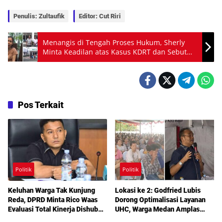
Penulis: Zultaufik
Editor: Cut Riri
Menangis di Tengah Proses Hukum, Sherly
Minta Keadilan atas Kasus KDRT dan Sebut
Dirinya Justru Korban
Pos Terkait
Politik
Politik
Keluhan Warga Tak Kunjung
Lokasi ke 2: Godfried Lubis
Reda, DPRD Minta Rico Waas
Dorong Optimalisasi Layanan
Evaluasi Total Kinerja Dishub
UHC, Warga Medan Amplas
Medan
Diajak Maksimalkan Hak