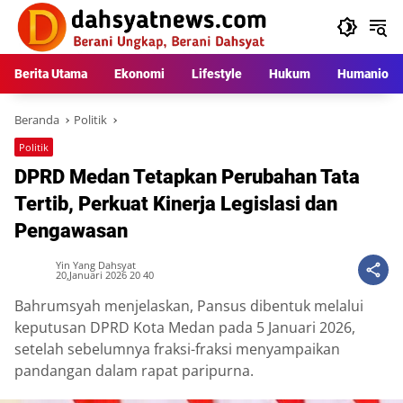
Langsung
ke
konten
Berita Utama
Ekonomi
Lifestyle
Hukum
Humaniora
Beranda
Politik
Politik
DPRD Medan Tetapkan Perubahan Tata
Tertib, Perkuat Kinerja Legislasi dan
Pengawasan
Yin Yang Dahsyat
20,Januari 2026 20 40
Bahrumsyah menjelaskan, Pansus dibentuk melalui
keputusan DPRD Kota Medan pada 5 Januari 2026,
setelah sebelumnya fraksi-fraksi menyampaikan
pandangan dalam rapat paripurna.