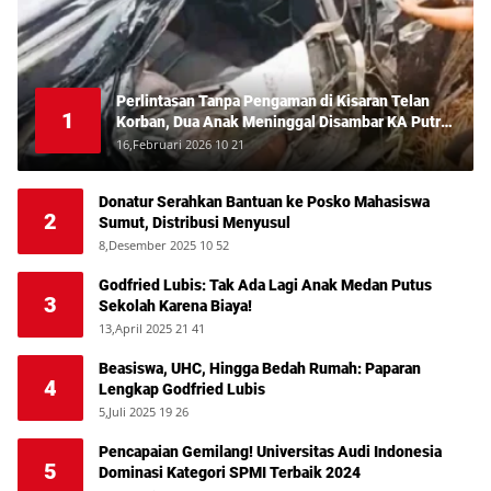
Perlintasan Tanpa Pengaman di Kisaran Telan
1
Korban, Dua Anak Meninggal Disambar KA Putri
Deli
16,Februari 2026 10 21
Donatur Serahkan Bantuan ke Posko Mahasiswa
2
Sumut, Distribusi Menyusul
8,Desember 2025 10 52
Godfried Lubis: Tak Ada Lagi Anak Medan Putus
3
Sekolah Karena Biaya!
13,April 2025 21 41
Beasiswa, UHC, Hingga Bedah Rumah: Paparan
4
Lengkap Godfried Lubis
5,Juli 2025 19 26
Pencapaian Gemilang! Universitas Audi Indonesia
5
Dominasi Kategori SPMI Terbaik 2024