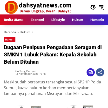
Langsung
ke
konten
Berita Utama
Ekonomi
Lifestyle
Hukum
Humaniora
Beranda
Hukum
Hukum
Dugaan Penipuan Pengadaan Seragam di
SMKN 1 Lubuk Pakam: Kepala Sekolah
Belum Ditahan
Yin Yang Dahsyat
13,November 2025 19 48
Meski sudah berstatus tersangka sesuai SP2HP Polda
Sumut, kuasa hukum korban mempertanyakan
lambannya penahanan Misrayani dan Misirawati.