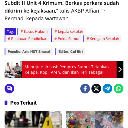
Subdit II Unit 4 Krimum. Berkas perkara sudah
dikirim ke kejaksaan,
” tulis AKBP Alfian Tri
Permadi kepada wartawan.
Tag:
Kasus Hukum
kepala sekolah
Penipuan Pendidikan
Polda Sumut
Seragam Sekolah
Penulis: Aris HST Sinurat
Editor: Cut Riri
Menuju Hilirisasi: Pemprov Sumut Tetapkan
Kelapa, Kopi, Aren, dan Ikan Teri sebagai
Komoditas Prioritas
Pos Terkait