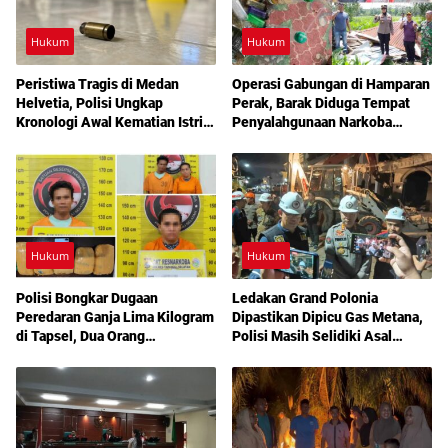
Hukum
Hukum
Peristiwa Tragis di Medan
Operasi Gabungan di Hamparan
Helvetia, Polisi Ungkap
Perak, Barak Diduga Tempat
Kronologi Awal Kematian Istri
Penyalahgunaan Narkoba
Anggota Polri
Dibakar Aparat
Hukum
Hukum
Polisi Bongkar Dugaan
Ledakan Grand Polonia
Peredaran Ganja Lima Kilogram
Dipastikan Dipicu Gas Metana,
di Tapsel, Dua Orang
Polisi Masih Selidiki Asal
Diamankan
Kebocoran