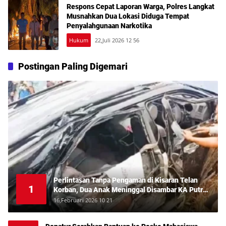
Respons Cepat Laporan Warga, Polres Langkat
Musnahkan Dua Lokasi Diduga Tempat
Penyalahgunaan Narkotika
Hukum
22,Juli 2026 12 56
Postingan Paling Digemari
Perlintasan Tanpa Pengaman di Kisaran Telan
1
Korban, Dua Anak Meninggal Disambar KA Putri
Deli
16,Februari 2026 10 21