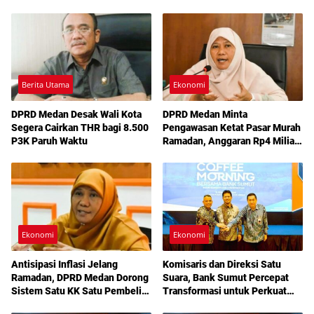
Berita Utama
Ekonomi
DPRD Medan Desak Wali Kota
DPRD Medan Minta
Segera Cairkan THR bagi 8.500
Pengawasan Ketat Pasar Murah
P3K Paruh Waktu
Ramadan, Anggaran Rp4 Miliar
Jadi Sorotan
Ekonomi
Ekonomi
Antisipasi Inflasi Jelang
Komisaris dan Direksi Satu
Ramadan, DPRD Medan Dorong
Suara, Bank Sumut Percepat
Sistem Satu KK Satu Pembeli
Transformasi untuk Perkuat
di Pasar Murah
Daya Saing