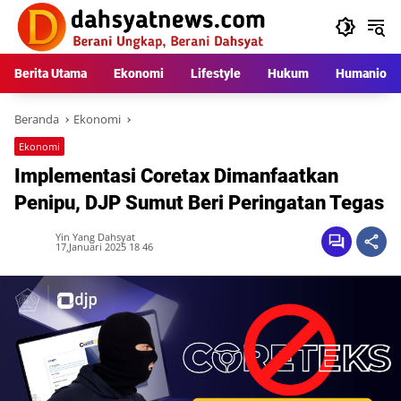
Langsung
ke
konten
Berita Utama
Ekonomi
Lifestyle
Hukum
Humaniora
Beranda
Ekonomi
Ekonomi
Implementasi Coretax Dimanfaatkan
Penipu, DJP Sumut Beri Peringatan Tegas
Yin Yang Dahsyat
17,Januari 2025 18 46