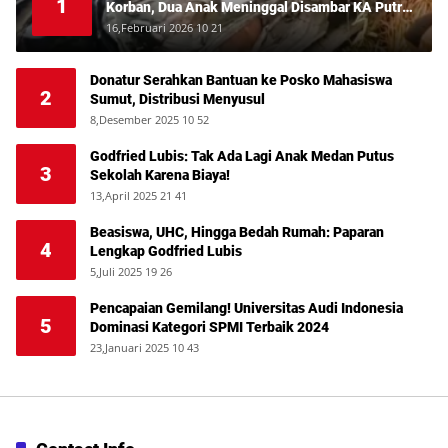
1
Korban, Dua Anak Meninggal Disambar KA Putri
Deli
16,Februari 2026 10 21
Donatur Serahkan Bantuan ke Posko Mahasiswa
2
Sumut, Distribusi Menyusul
8,Desember 2025 10 52
Godfried Lubis: Tak Ada Lagi Anak Medan Putus
3
Sekolah Karena Biaya!
13,April 2025 21 41
Beasiswa, UHC, Hingga Bedah Rumah: Paparan
4
Lengkap Godfried Lubis
5,Juli 2025 19 26
Pencapaian Gemilang! Universitas Audi Indonesia
5
Dominasi Kategori SPMI Terbaik 2024
23,Januari 2025 10 43