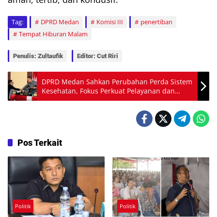
Tag:
DPRD Medan
Komisi III
penertiban
Tempat Hiburan Malam
Penulis: Zultaufik
Editor: Cut Riri
DPRD Medan Sahkan Perubahan Perda Sistem
Kesehatan, Fokus Perkuat Pelayanan dan
Akses Warga
Pos Terkait
Politik
Politik