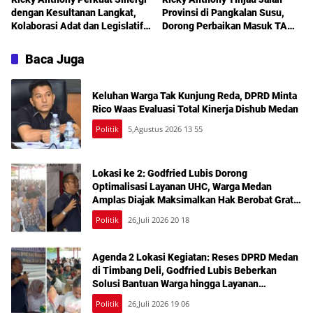
dengan Kesultanan Langkat,
Provinsi di Pangkalan Susu,
Kolaborasi Adat dan Legislatif
Dorong Perbaikan Masuk TA
Didorong demi Pembangunan
2027
Baca Juga
Keluhan Warga Tak Kunjung Reda, DPRD Minta
Rico Waas Evaluasi Total Kinerja Dishub Medan
Politik
5,Agustus 2026 13 55
Lokasi ke 2: Godfried Lubis Dorong
Optimalisasi Layanan UHC, Warga Medan
Amplas Diajak Maksimalkan Hak Berobat Gratis
Bermodal KTP
Politik
26,Juli 2026 20 18
Agenda 2 Lokasi Kegiatan: Reses DPRD Medan
di Timbang Deli, Godfried Lubis Beberkan
Solusi Bantuan Warga hingga Layanan
Kesehatan Gratis
Politik
26,Juli 2026 19 06