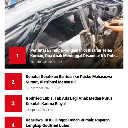
Perlintasan Tanpa Pengaman di Kisaran Telan
1
Korban, Dua Anak Meninggal Disambar KA Putri
Deli
16,Februari 2026 10 21
Donatur Serahkan Bantuan ke Posko Mahasiswa
2
Sumut, Distribusi Menyusul
8,Desember 2025 10 52
Godfried Lubis: Tak Ada Lagi Anak Medan Putus
3
Sekolah Karena Biaya!
13,April 2025 21 41
Beasiswa, UHC, Hingga Bedah Rumah: Paparan
4
Lengkap Godfried Lubis