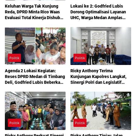
Keluhan Warga Tak Kunjung
Lokasi ke 2: Godfried Lubis
Reda, DPRD Minta Rico Waas
Dorong Optimalisasi Layanan
Evaluasi Total Kinerja Dishub
UHC, Warga Medan Amplas
Medan
Diajak Maksimalkan Hak
Berobat Gratis Bermodal KTP
Politik
Politik
Agenda 2 Lokasi Kegiatan:
Ricky Anthony Terima
Reses DPRD Medan di Timbang
Kunjungan Kapolres Langkat,
Deli, Godfried Lubis Beberkan
Sinergi Polri dan Legislatif
Solusi Bantuan Warga hingga
Diperkuat Jaga Kamtibmas
Layanan Kesehatan Gratis
Politik
Politik
Ricky Anthony Perkuat Sinergi
Ricky Anthony Tinjau Jalan