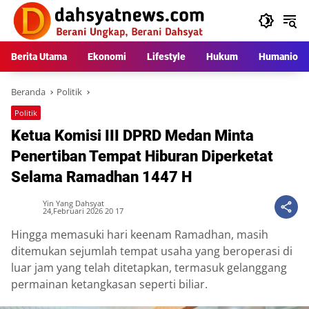
Langsung
ke
konten
Berita Utama
Ekonomi
Lifestyle
Hukum
Humaniora
Beranda
Politik
Politik
Ketua Komisi III DPRD Medan Minta
Penertiban Tempat Hiburan Diperketat
Selama Ramadhan 1447 H
Yin Yang Dahsyat
24,Februari 2026 20 17
Hingga memasuki hari keenam Ramadhan, masih
ditemukan sejumlah tempat usaha yang beroperasi di
luar jam yang telah ditetapkan, termasuk gelanggang
permainan ketangkasan seperti biliar.