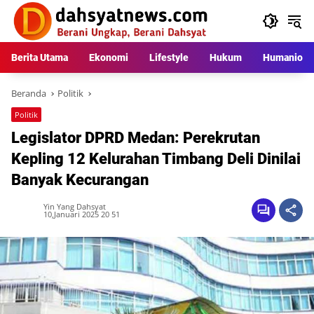
Langsung
ke
konten
Berita Utama
Ekonomi
Lifestyle
Hukum
Humaniora
Beranda
Politik
Politik
Legislator DPRD Medan: Perekrutan
Kepling 12 Kelurahan Timbang Deli Dinilai
Banyak Kecurangan
Yin Yang Dahsyat
10,Januari 2025 20 51