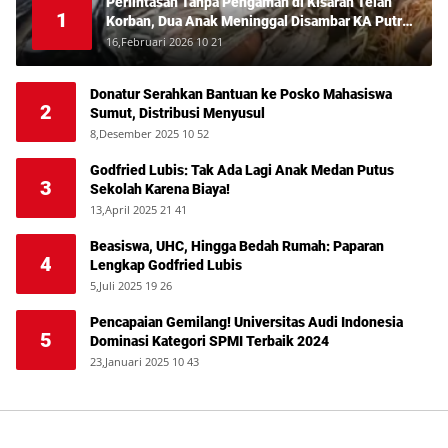
Perlintasan Tanpa Pengaman di Kisaran Telan
1
Korban, Dua Anak Meninggal Disambar KA Putri
Deli
16,Februari 2026 10 21
Donatur Serahkan Bantuan ke Posko Mahasiswa
2
Sumut, Distribusi Menyusul
8,Desember 2025 10 52
Godfried Lubis: Tak Ada Lagi Anak Medan Putus
3
Sekolah Karena Biaya!
13,April 2025 21 41
Beasiswa, UHC, Hingga Bedah Rumah: Paparan
4
Lengkap Godfried Lubis
5,Juli 2025 19 26
Pencapaian Gemilang! Universitas Audi Indonesia
5
Dominasi Kategori SPMI Terbaik 2024
23,Januari 2025 10 43