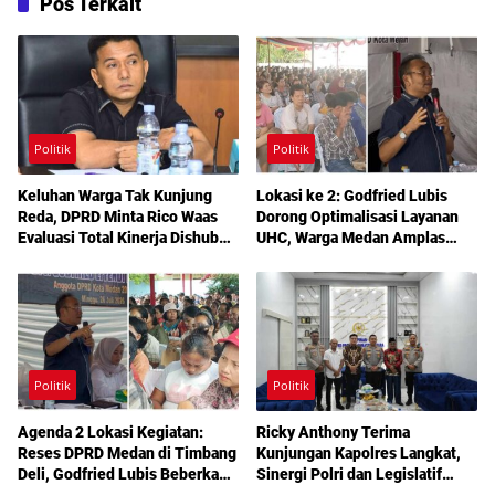
Pos Terkait
Politik
Politik
Keluhan Warga Tak Kunjung
Lokasi ke 2: Godfried Lubis
Reda, DPRD Minta Rico Waas
Dorong Optimalisasi Layanan
Evaluasi Total Kinerja Dishub
UHC, Warga Medan Amplas
Medan
Diajak Maksimalkan Hak
Berobat Gratis Bermodal KTP
Politik
Politik
Agenda 2 Lokasi Kegiatan:
Ricky Anthony Terima
Reses DPRD Medan di Timbang
Kunjungan Kapolres Langkat,
Deli, Godfried Lubis Beberkan
Sinergi Polri dan Legislatif
Solusi Bantuan Warga hingga
Diperkuat Jaga Kamtibmas