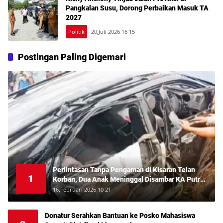
Pangkalan Susu, Dorong Perbaikan Masuk TA
2027
Politik
20,Juli 2026 16 15
Postingan Paling Digemari
Perlintasan Tanpa Pengaman di Kisaran Telan
1
Korban, Dua Anak Meninggal Disambar KA Putri
Deli
16,Februari 2026 10 21
Donatur Serahkan Bantuan ke Posko Mahasiswa