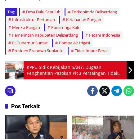
Tag:
Desa Dalu Sepuluh
Forkopimda Deliserdang
Infrastruktur Pertanian
Ketahanan Pangan
Menko Pangan
Panen Tiga Kali
Pemerintah Kabupaten Deliserdang
Petani Indonesia
Pj Gubernur Sumut
Pompa Air Irigasi
Presiden Prabowo Subianto
Tidak Impor Beras
KPPU Sidik Kebijakan SANY, Dugaan
Penghentian Pasokan Picu Persaingan Tidak
Sehat
Pos Terkait