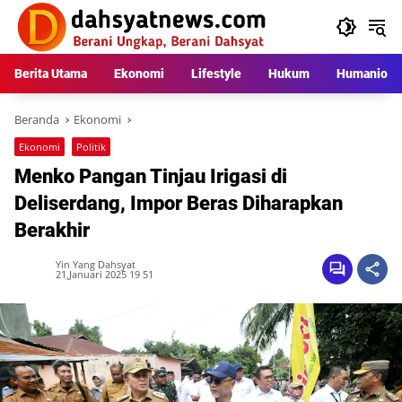
Langsung
ke
konten
Berita Utama
Ekonomi
Lifestyle
Hukum
Humaniora
Beranda
Ekonomi
Ekonomi
Politik
Menko Pangan Tinjau Irigasi di
Deliserdang, Impor Beras Diharapkan
Berakhir
Yin Yang Dahsyat
21,Januari 2025 19 51