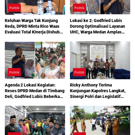
Politik
Politik
Keluhan Warga Tak Kunjung
Lokasi ke 2: Godfried Lubis
Reda, DPRD Minta Rico Waas
Dorong Optimalisasi Layanan
Evaluasi Total Kinerja Dishub
UHC, Warga Medan Amplas
Medan
Diajak Maksimalkan Hak
Berobat Gratis Bermodal KTP
Politik
Politik
Agenda 2 Lokasi Kegiatan:
Ricky Anthony Terima
Reses DPRD Medan di Timbang
Kunjungan Kapolres Langkat,
Deli, Godfried Lubis Beberkan
Sinergi Polri dan Legislatif
Solusi Bantuan Warga hingga
Diperkuat Jaga Kamtibmas
Layanan Kesehatan Gratis