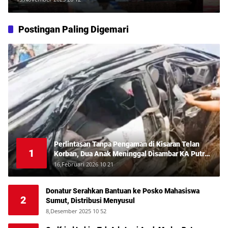
Postingan Paling Digemari
Perlintasan Tanpa Pengaman di Kisaran Telan
1
Korban, Dua Anak Meninggal Disambar KA Putri
Deli
16,Februari 2026 10 21
Donatur Serahkan Bantuan ke Posko Mahasiswa
2
Sumut, Distribusi Menyusul
8,Desember 2025 10 52