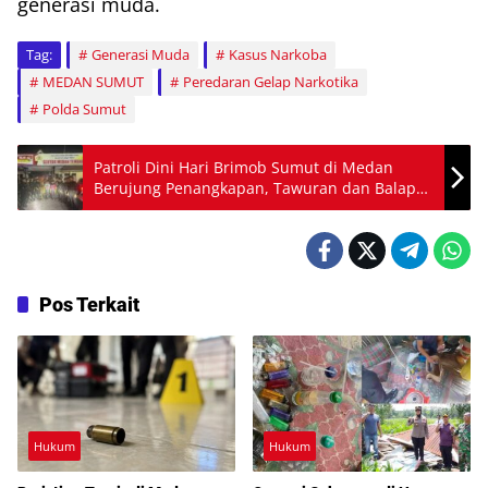
generasi muda.
Tag:
Generasi Muda
Kasus Narkoba
MEDAN SUMUT
Peredaran Gelap Narkotika
Polda Sumut
Patroli Dini Hari Brimob Sumut di Medan
Berujung Penangkapan, Tawuran dan Balap
Liar Dibubarkan
Pos Terkait
Hukum
Hukum