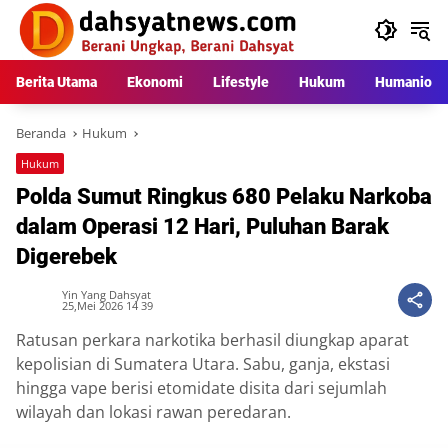
Langsung
ke
konten
Berita Utama
Ekonomi
Lifestyle
Hukum
Humaniora
Beranda
Hukum
Hukum
Polda Sumut Ringkus 680 Pelaku Narkoba
dalam Operasi 12 Hari, Puluhan Barak
Digerebek
Yin Yang Dahsyat
25,Mei 2026 14 39
Ratusan perkara narkotika berhasil diungkap aparat
kepolisian di Sumatera Utara. Sabu, ganja, ekstasi
hingga vape berisi etomidate disita dari sejumlah
wilayah dan lokasi rawan peredaran.