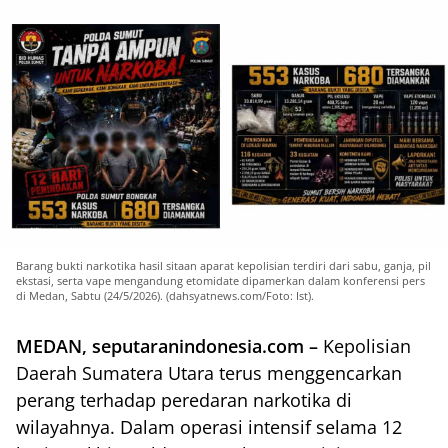
Barang bukti narkotika hasil sitaan aparat kepolisian terdiri dari sabu, ganja, pil
ekstasi, serta vape mengandung etomidate dipamerkan dalam konferensi pers
di Medan, Sabtu (24/5/2026). (dahsyatnews.com/Foto: Ist).
MEDAN, seputaranindonesia.com –
Kepolisian
Daerah Sumatera Utara terus menggencarkan
perang terhadap peredaran narkotika di
wilayahnya. Dalam operasi intensif selama 12