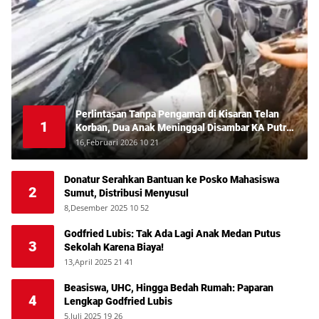
Perlintasan Tanpa Pengaman di Kisaran Telan
1
Korban, Dua Anak Meninggal Disambar KA Putri
Deli
16,Februari 2026 10 21
Donatur Serahkan Bantuan ke Posko Mahasiswa
2
Sumut, Distribusi Menyusul
8,Desember 2025 10 52
Godfried Lubis: Tak Ada Lagi Anak Medan Putus
3
Sekolah Karena Biaya!
13,April 2025 21 41
Beasiswa, UHC, Hingga Bedah Rumah: Paparan
4
Lengkap Godfried Lubis
5,Juli 2025 19 26