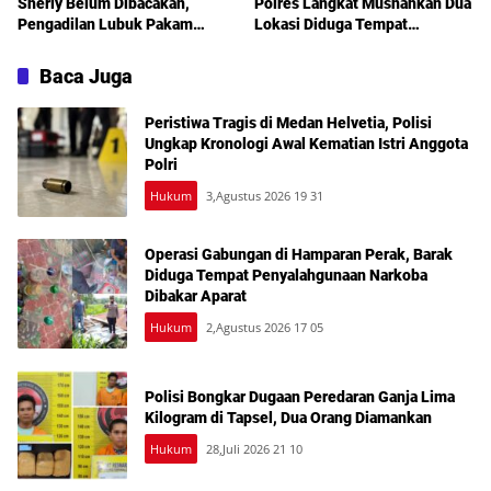
Sherly Belum Dibacakan,
Polres Langkat Musnahkan Dua
Pengadilan Lubuk Pakam
Lokasi Diduga Tempat
Tetapkan Sidang Lanjutan
Penyalahgunaan Narkotika
Akhir Juli
Baca Juga
Peristiwa Tragis di Medan Helvetia, Polisi
Ungkap Kronologi Awal Kematian Istri Anggota
Polri
Hukum
3,Agustus 2026 19 31
Operasi Gabungan di Hamparan Perak, Barak
Diduga Tempat Penyalahgunaan Narkoba
Dibakar Aparat
Hukum
2,Agustus 2026 17 05
Polisi Bongkar Dugaan Peredaran Ganja Lima
Kilogram di Tapsel, Dua Orang Diamankan
Hukum
28,Juli 2026 21 10