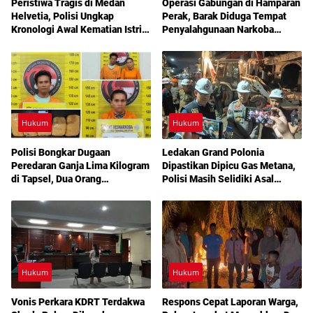
Peristiwa Tragis di Medan
Operasi Gabungan di Hamparan
Helvetia, Polisi Ungkap
Perak, Barak Diduga Tempat
Kronologi Awal Kematian Istri
Penyalahgunaan Narkoba
Anggota Polri
Dibakar Aparat
Hukum
Hukum
Polisi Bongkar Dugaan
Ledakan Grand Polonia
Peredaran Ganja Lima Kilogram
Dipastikan Dipicu Gas Metana,
di Tapsel, Dua Orang
Polisi Masih Selidiki Asal
Diamankan
Kebocoran
Hukum
Hukum
Vonis Perkara KDRT Terdakwa
Respons Cepat Laporan Warga,