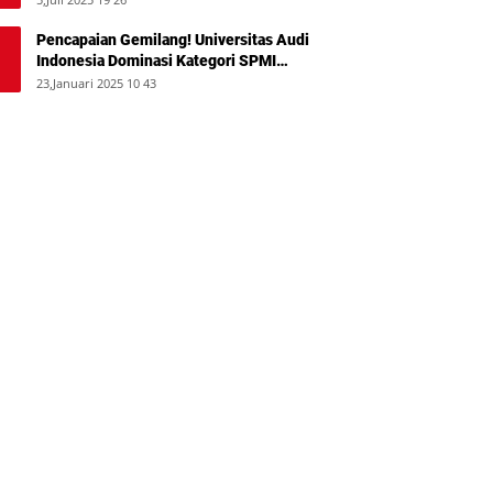
Pencapaian Gemilang! Universitas Audi
Indonesia Dominasi Kategori SPMI
Terbaik 2024
23,Januari 2025 10 43