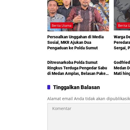
Berita Utama
Berita 
Persoalkan Unggahan di Media
Warga D
Sosial, MKR Ajukan Dua
Peredara
Pengaduan ke Polda Sumut
Sergai, 
Berita Utama
Berita 
Turun T
Ditresnarkoba Polda Sumut
Godfried
Ringkus Terduga Pengedar Sabu
Medan De
di Medan Amplas, Belasan Paket
Mati hin
Narkotika Disita
Sorotan
Kemiski
Tinggalkan Balasan
Alamat email Anda tidak akan dipublikasi