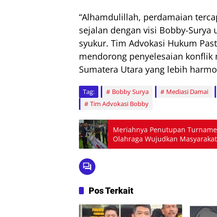
“Alhamdulillah, perdamaian tercap
sejalan dengan visi Bobby-Surya 
syukur. Tim Advokasi Hukum Pas
mendorong penyelesaian konflik
Sumatera Utara yang lebih harmo
Tag:
Bobby Surya
Mediasi Damai
Tim Advokasi Bobby
Meriahnya Penutupan Turnamen 
Olahraga Wujudkan Masyarakat
Penonton!
Pos Terkait