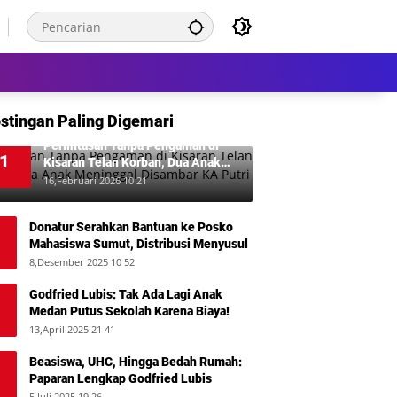
stingan Paling Digemari
Perlintasan Tanpa Pengaman di
1
Kisaran Telan Korban, Dua Anak
Meninggal Disambar KA Putri Deli
16,Februari 2026 10 21
Donatur Serahkan Bantuan ke Posko
Mahasiswa Sumut, Distribusi Menyusul
8,Desember 2025 10 52
Godfried Lubis: Tak Ada Lagi Anak
Medan Putus Sekolah Karena Biaya!
13,April 2025 21 41
Beasiswa, UHC, Hingga Bedah Rumah:
Paparan Lengkap Godfried Lubis
5,Juli 2025 19 26