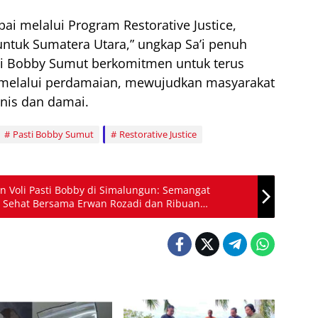
ai melalui Program Restorative Justice,
untuk Sumatera Utara,” ungkap Sa’i penuh
ti Bobby Sumut berkomitmen untuk terus
 melalui perdamaian, mewujudkan masyarakat
nis dan damai.
Pasti Bobby Sumut
Restorative Justice
Voli Pasti Bobby di Simalungun: Semangat
 Sehat Bersama Erwan Rozadi dan Ribuan