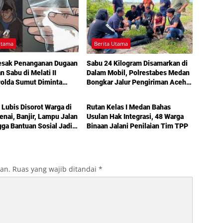
Utama
Berita Utama
esak Penanganan Dugaan
Sabu 24 Kilogram Disamarkan di
n Sabu di Melati II
Dalam Mobil, Polrestabes Medan
Polda Sumut Diminta
Bongkar Jalur Pengiriman Aceh-
Utama
Berita Utama
angan
Jakarta
 Lubis Disorot Warga di
Rutan Kelas I Medan Bahas
nai, Banjir, Lampu Jalan
Usulan Hak Integrasi, 48 Warga
gga Bantuan Sosial Jadi
Binaan Jalani Penilaian Tim TPP
 dalam Sosperda
nan
kan.
Ruas yang wajib ditandai
*