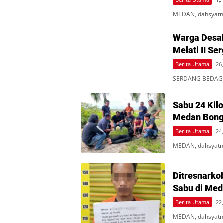
MEDAN, dahsyatne
Warga Desa
Melati II Se
Berita Utama
26,
SERDANG BEDAGAI
Sabu 24 Kil
Medan Bongk
Berita Utama
24,
MEDAN, dahsyatne
Ditresnarko
Sabu di Med
Berita Utama
22,
MEDAN, dahsyatne