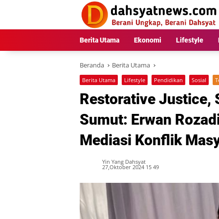
Langsung
ke
konten
Berita Utama
Ekonomi
Lifestyle
Beranda
Berita Utama
Berita Utama
Lifestyle
Pendidikan
Sosial
T
Restorative Justice,
Sumut: Erwan Rozadi
Mediasi Konflik Mas
Yin Yang Dahsyat
27,Oktober 2024 15 49