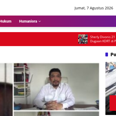
Jumat, 7 Agustus 2026
Hukum
Humaniora
Sherly Divonis 21 Hari 
Dugaan KDRT di PN Lub
Emosional dan Rencana 
Po