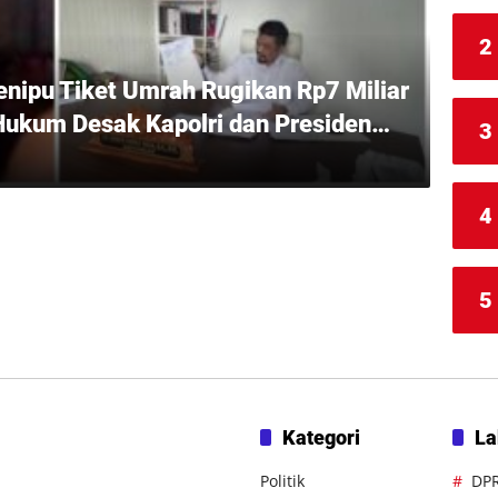
2
enipu Tiket Umrah Rugikan Rp7 Miliar
Hukum Desak Kapolri dan Presiden
3
4
5
Kategori
La
Politik
DP