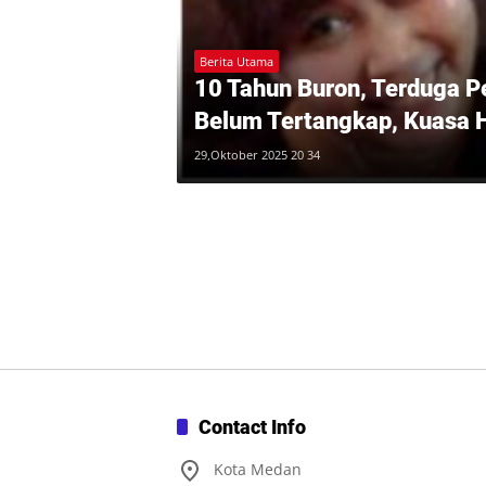
Berita Utama
10 Tahun Buron, Terduga P
Belum Tertangkap, Kuasa 
Prabowo Bertindak
29,Oktober 2025 20 34
Contact Info
Kota Medan