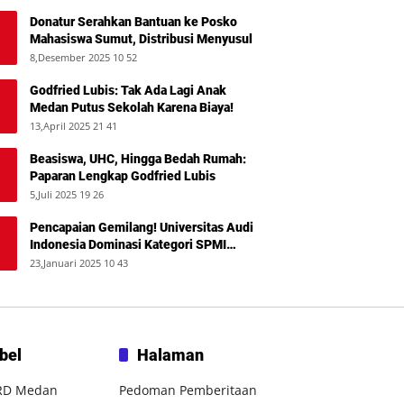
Donatur Serahkan Bantuan ke Posko
Mahasiswa Sumut, Distribusi Menyusul
8,Desember 2025 10 52
Godfried Lubis: Tak Ada Lagi Anak
Medan Putus Sekolah Karena Biaya!
13,April 2025 21 41
Beasiswa, UHC, Hingga Bedah Rumah:
Paparan Lengkap Godfried Lubis
5,Juli 2025 19 26
Pencapaian Gemilang! Universitas Audi
Indonesia Dominasi Kategori SPMI
Terbaik 2024
23,Januari 2025 10 43
bel
Halaman
RD Medan
Pedoman Pemberitaan