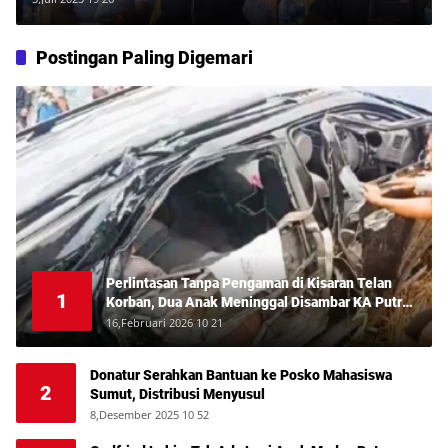
Postingan Paling Digemari
Perlintasan Tanpa Pengaman di Kisaran Telan
1
Korban, Dua Anak Meninggal Disambar KA Putri
Deli
16,Februari 2026 10 21
Donatur Serahkan Bantuan ke Posko Mahasiswa
2
Sumut, Distribusi Menyusul
8,Desember 2025 10 52