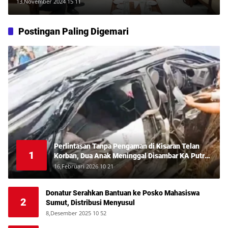
Perdagangan, dan Promosi Danau
13,November 2024 15 11
Toba
Postingan Paling Digemari
Perlintasan Tanpa Pengaman di Kisaran Telan
1
Korban, Dua Anak Meninggal Disambar KA Putri
Deli
16,Februari 2026 10 21
Donatur Serahkan Bantuan ke Posko Mahasiswa
2
Sumut, Distribusi Menyusul
8,Desember 2025 10 52