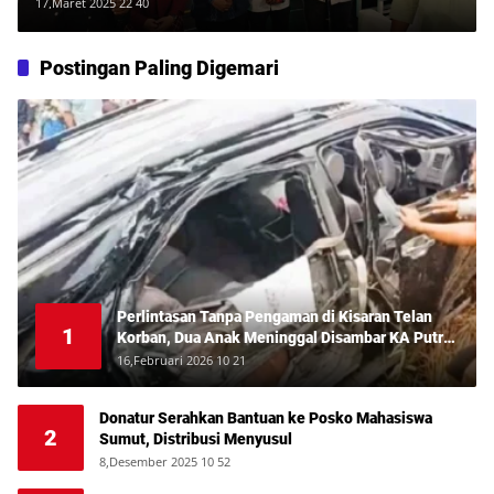
Warga Amalkan Al-Qur’an
17,Maret 2025 22 40
Postingan Paling Digemari
Perlintasan Tanpa Pengaman di Kisaran Telan
1
Korban, Dua Anak Meninggal Disambar KA Putri
Deli
16,Februari 2026 10 21
Donatur Serahkan Bantuan ke Posko Mahasiswa
2
Sumut, Distribusi Menyusul
8,Desember 2025 10 52