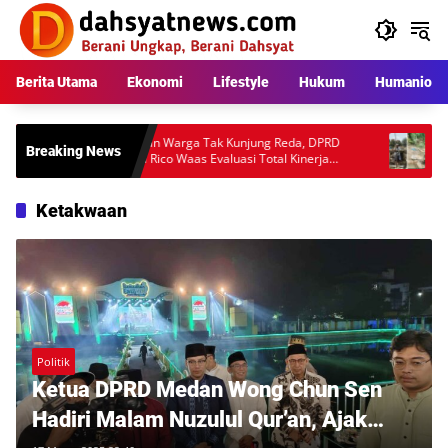
Langsung
ke
konten
Berita Utama
Ekonomi
Lifestyle
Hukum
Humaniora
kara
Keluhan Warga Tak Kunjung Reda, DPRD
Pemban
Breaking News
Minta Rico Waas Evaluasi Total Kinerja
Tuai Ko
tan
Dishub Medan
Audit T
Ketakwaan
Politik
Ketua DPRD Medan Wong Chun Sen
Hadiri Malam Nuzulul Qur’an, Ajak