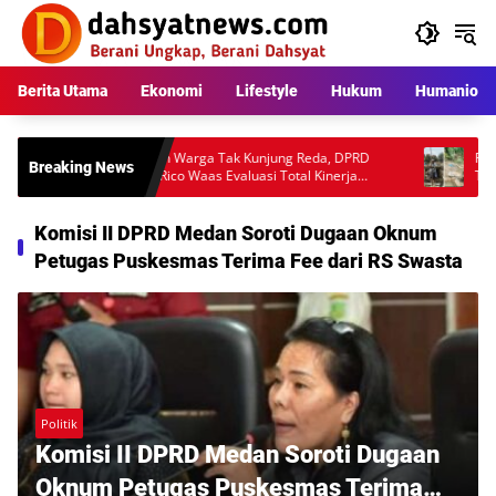
Langsung
ke
konten
Berita Utama
Ekonomi
Lifestyle
Hukum
Humaniora
ra
Keluhan Warga Tak Kunjung Reda, DPRD
Pembangu
Breaking News
Minta Rico Waas Evaluasi Total Kinerja
Tuai Kon
an
Dishub Medan
Audit Tek
Komisi II DPRD Medan Soroti Dugaan Oknum
Petugas Puskesmas Terima Fee dari RS Swasta
Politik
Komisi II DPRD Medan Soroti Dugaan
Oknum Petugas Puskesmas Terima