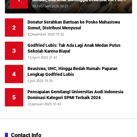
Deli
16,Februari 2026 10 21
Donatur Serahkan Bantuan ke Posko Mahasiswa
2
Sumut, Distribusi Menyusul
8,Desember 2025 10 52
Godfried Lubis: Tak Ada Lagi Anak Medan Putus
3
Sekolah Karena Biaya!
13,April 2025 21 41
Beasiswa, UHC, Hingga Bedah Rumah: Paparan
4
Lengkap Godfried Lubis
5,Juli 2025 19 26
Pencapaian Gemilang! Universitas Audi Indonesia
5
Dominasi Kategori SPMI Terbaik 2024
23,Januari 2025 10 43
Contact Info