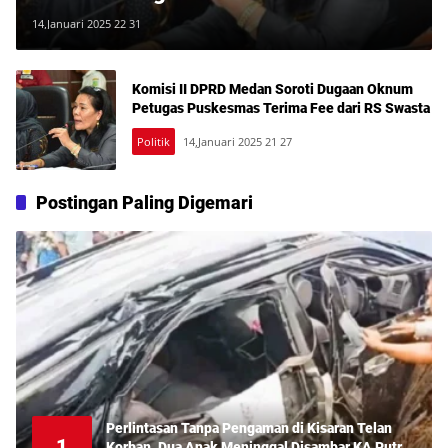
Fee dari RS Swasta
14,Januari 2025 22 31
Komisi II DPRD Medan Soroti Dugaan Oknum
Petugas Puskesmas Terima Fee dari RS Swasta
Politik
14,Januari 2025 21 27
Postingan Paling Digemari
Perlintasan Tanpa Pengaman di Kisaran Telan
1
Korban, Dua Anak Meninggal Disambar KA Putri