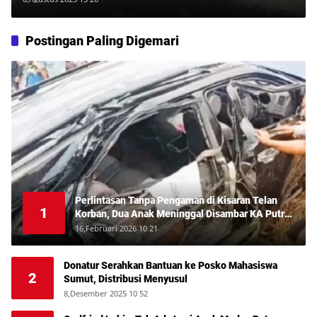
Postingan Paling Digemari
Perlintasan Tanpa Pengaman di Kisaran Telan
1
Korban, Dua Anak Meninggal Disambar KA Putri
Deli
16,Februari 2026 10 21
Donatur Serahkan Bantuan ke Posko Mahasiswa
2
Sumut, Distribusi Menyusul
8,Desember 2025 10 52