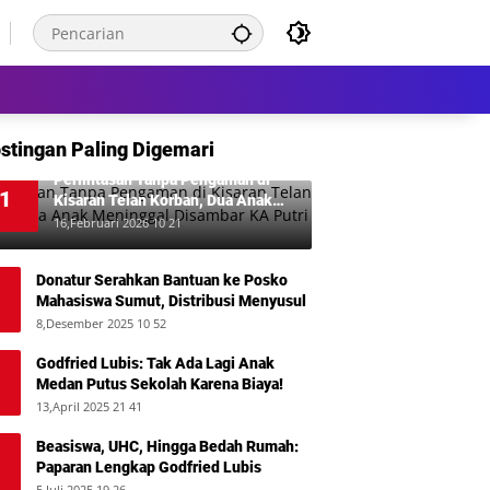
stingan Paling Digemari
Perlintasan Tanpa Pengaman di
1
Kisaran Telan Korban, Dua Anak
Meninggal Disambar KA Putri Deli
16,Februari 2026 10 21
Donatur Serahkan Bantuan ke Posko
Mahasiswa Sumut, Distribusi Menyusul
8,Desember 2025 10 52
Godfried Lubis: Tak Ada Lagi Anak
Medan Putus Sekolah Karena Biaya!
13,April 2025 21 41
Beasiswa, UHC, Hingga Bedah Rumah:
Paparan Lengkap Godfried Lubis
5,Juli 2025 19 26