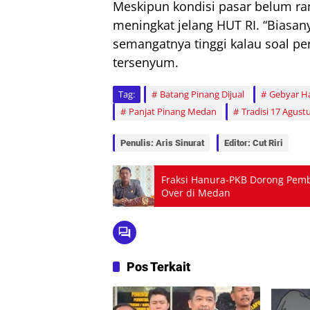
Meskipun kondisi pasar belum ram
meningkat jelang HUT RI. “Biasan
semangatnya tinggi kalau soal pe
tersenyum.
Tag:
Batang Pinang Dijual
Gebyar H
Panjat Pinang Medan
Tradisi 17 Agust
Penulis: Aris Sinurat
Editor: Cut Riri
Fraksi Hanura-PKB Dorong Pemb
Over di Medan
Pos Terkait