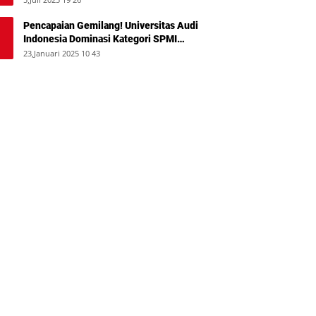
Pencapaian Gemilang! Universitas Audi
Indonesia Dominasi Kategori SPMI
Terbaik 2024
23,Januari 2025 10 43