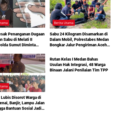
Utama
Berita Utama
esak Penanganan Dugaan
Sabu 24 Kilogram Disamarkan di
n Sabu di Melati II
Dalam Mobil, Polrestabes Medan
Polda Sumut Diminta
Bongkar Jalur Pengiriman Aceh-
Berita Utama
angan
Jakarta
Rutan Kelas I Medan Bahas
Usulan Hak Integrasi, 48 Warga
Binaan Jalani Penilaian Tim TPP
Utama
 Lubis Disorot Warga di
nai, Banjir, Lampu Jalan
gga Bantuan Sosial Jadi
 dalam Sosperda
nan