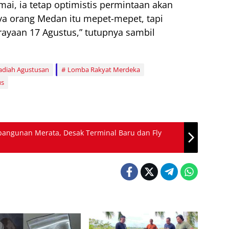
ai, ia tetap optimistis permintaan akan
ya orang Medan itu mepet-mepet, tapi
rayaan 17 Agustus,” tutupnya sambil
adiah Agustusan
Lomba Rakyat Merdeka
us
angunan Merata, Desak Terminal Baru dan Fly