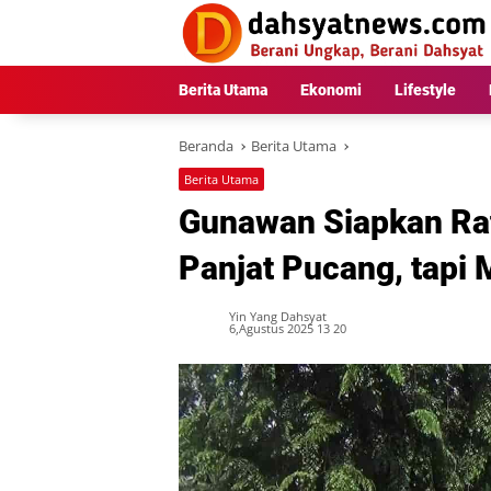
Langsung
ke
konten
Berita Utama
Ekonomi
Lifestyle
Beranda
Berita Utama
Berita Utama
Gunawan Siapkan Ra
Panjat Pucang, tapi
Yin Yang Dahsyat
6,Agustus 2025 13 20