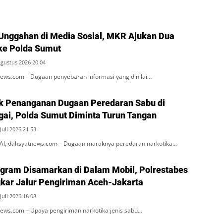
Unggahan di Media Sosial, MKR Ajukan Dua
ke Polda Sumut
Agustus 2026 20 04
ws.com – Dugaan penyebaran informasi yang dinilai…
k Penanganan Dugaan Peredaran Sabu di
rgai, Polda Sumut Diminta Turun Tangan
Juli 2026 21 53
, dahsyatnews.com – Dugaan maraknya peredaran narkotika…
ogram Disamarkan di Dalam Mobil, Polrestabes
ar Jalur Pengiriman Aceh-Jakarta
Juli 2026 18 08
ws.com – Upaya pengiriman narkotika jenis sabu…