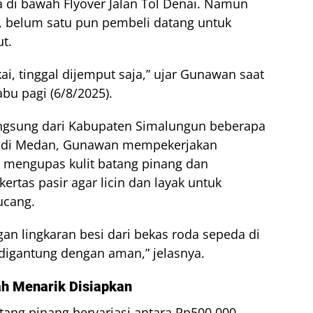
di bawah Flyover Jalan Tol Denai. Namun
5, belum satu pun pembeli datang untuk
t.
ai, tinggal dijemput saja,” ujar Gunawan saat
bu pagi (6/8/2025).
angsung dari Kabupaten Simalungun beberapa
a di Medan, Gunawan mempekerjakan
 mengupas kulit batang pinang dan
tas pasir agar licin dan layak untuk
ucang.
gan lingkaran besi dari bekas roda sepeda di
 digantung dengan aman,” jelasnya.
ah Menarik Disiapkan
ng pinang bervariasi antara Rp500.000