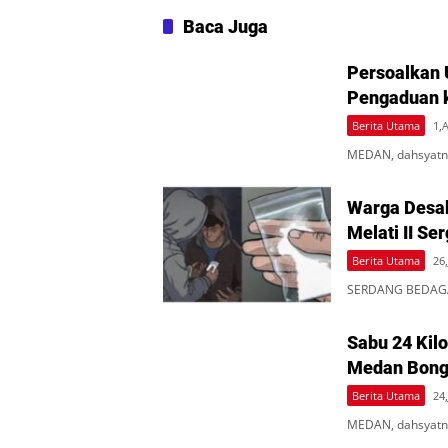
Baca Juga
Persoalkan 
Pengaduan 
Berita Utama
1,
MEDAN, dahsyatne
Warga Desa
Melati II Se
Berita Utama
26,
SERDANG BEDAGAI
Sabu 24 Kil
Medan Bongk
Berita Utama
24,
MEDAN, dahsyatne