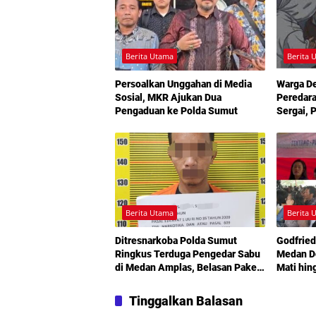
Berita Utama
Berita 
Persoalkan Unggahan di Media
Warga D
Sosial, MKR Ajukan Dua
Peredara
Pengaduan ke Polda Sumut
Sergai, 
Turun T
Berita Utama
Berita 
Ditresnarkoba Polda Sumut
Godfried
Ringkus Terduga Pengedar Sabu
Medan De
di Medan Amplas, Belasan Paket
Mati hin
Narkotika Disita
Sorotan
Kemiski
Tinggalkan Balasan