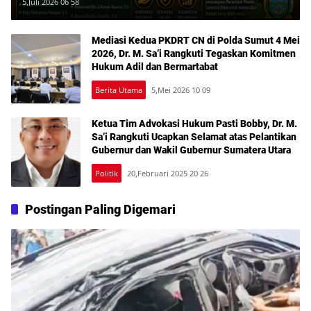
Sumut Selalu Sehat dan Sukses
5,Juli 2026 06 58
Memimpin
Mediasi Kedua PKDRT CN di Polda Sumut 4 Mei
2026, Dr. M. Sa’i Rangkuti Tegaskan Komitmen
Hukum Adil dan Bermartabat
Berita Utama
5,Mei 2026 10 09
Ketua Tim Advokasi Hukum Pasti Bobby, Dr. M.
Sa’i Rangkuti Ucapkan Selamat atas Pelantikan
Gubernur dan Wakil Gubernur Sumatera Utara
Politik
20,Februari 2025 20 26
Postingan Paling Digemari