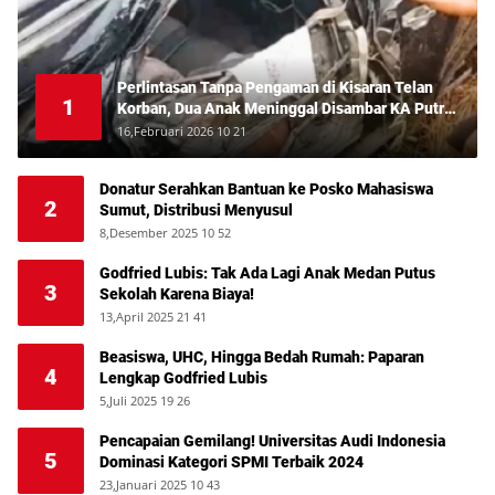
Perlintasan Tanpa Pengaman di Kisaran Telan
1
Korban, Dua Anak Meninggal Disambar KA Putri
Deli
16,Februari 2026 10 21
Donatur Serahkan Bantuan ke Posko Mahasiswa
2
Sumut, Distribusi Menyusul
8,Desember 2025 10 52
Godfried Lubis: Tak Ada Lagi Anak Medan Putus
3
Sekolah Karena Biaya!
13,April 2025 21 41
Beasiswa, UHC, Hingga Bedah Rumah: Paparan
4
Lengkap Godfried Lubis
5,Juli 2025 19 26
Pencapaian Gemilang! Universitas Audi Indonesia
5
Dominasi Kategori SPMI Terbaik 2024
23,Januari 2025 10 43