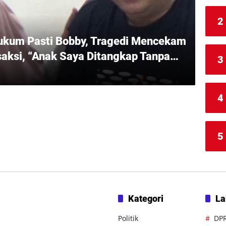
2
ukum Pasti Bobby, Tragedi Mencekam
rsaksi, “Anak Saya Ditangkap Tanpa
3
rkoba!”
4
5
Kategori
La
Politik
DP