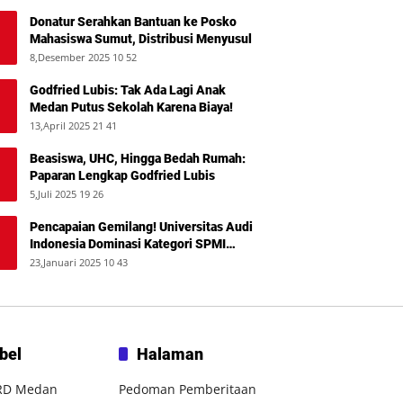
Donatur Serahkan Bantuan ke Posko
Mahasiswa Sumut, Distribusi Menyusul
8,Desember 2025 10 52
Godfried Lubis: Tak Ada Lagi Anak
Medan Putus Sekolah Karena Biaya!
13,April 2025 21 41
Beasiswa, UHC, Hingga Bedah Rumah:
Paparan Lengkap Godfried Lubis
5,Juli 2025 19 26
Pencapaian Gemilang! Universitas Audi
Indonesia Dominasi Kategori SPMI
Terbaik 2024
23,Januari 2025 10 43
bel
Halaman
RD Medan
Pedoman Pemberitaan