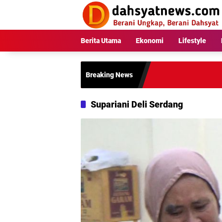
Langsung
ke
konten
Berita Utama
Ekonomi
Lifestyle
Breaking News
Supariani Deli Serdang