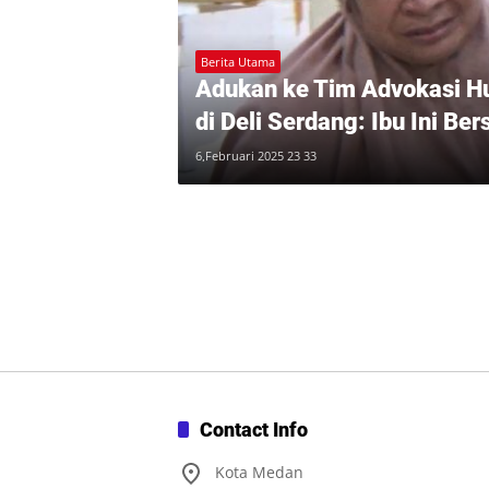
Berita Utama
Adukan ke Tim Advokasi H
di Deli Serdang: Ibu Ini Be
Bukti dan Bukan Bandar Na
6,Februari 2025 23 33
Contact Info
Kota Medan