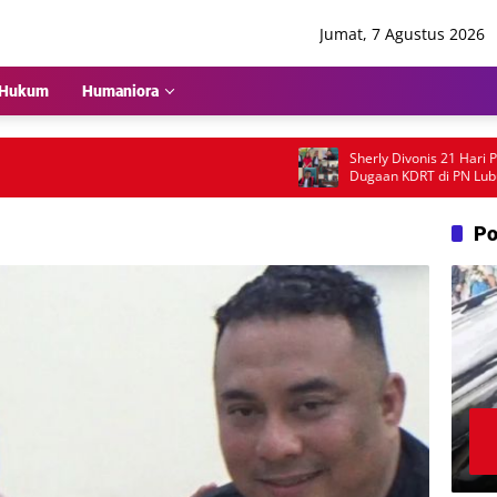
Jumat, 7 Agustus 2026
Hukum
Humaniora
Sherly Divonis 21 Hari Penja
Dugaan KDRT di PN Lubuk Pa
Emosional dan Rencana Bandi
Po