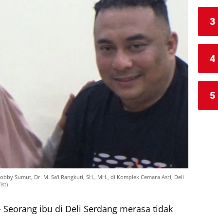
3
4
5
bby Sumut, Dr. M. Sa'i Rangkuti, SH., MH., di Komplek Cemara Asri, Deli
st)
–
Seorang ibu di Deli Serdang merasa tidak