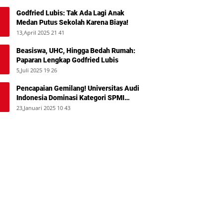
Godfried Lubis: Tak Ada Lagi Anak
Medan Putus Sekolah Karena Biaya!
13,April 2025 21 41
Beasiswa, UHC, Hingga Bedah Rumah:
Paparan Lengkap Godfried Lubis
5,Juli 2025 19 26
Pencapaian Gemilang! Universitas Audi
Indonesia Dominasi Kategori SPMI
Terbaik 2024
23,Januari 2025 10 43