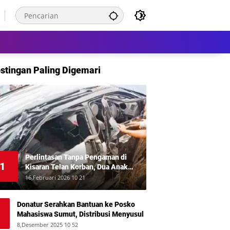
stingan Paling Digemari
Perlintasan Tanpa Pengaman di
1
Kisaran Telan Korban, Dua Anak
Meninggal Disambar KA Putri Deli
16,Februari 2026 10 21
Donatur Serahkan Bantuan ke Posko
Mahasiswa Sumut, Distribusi Menyusul
8,Desember 2025 10 52