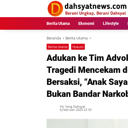
Langsung
ke
konten
Berita Utama
Ekonomi
Lifestyle
Beranda
Berita Utama
Berita Utama
Hukum
Adukan ke Tim Advok
Tragedi Mencekam di 
Bersaksi, “Anak Saya
Bukan Bandar Narkob
Yin Yang Dahsyat
6,Februari 2025 23 33