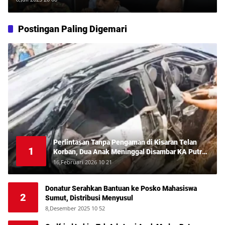
Postingan Paling Digemari
Perlintasan Tanpa Pengaman di Kisaran Telan
1
Korban, Dua Anak Meninggal Disambar KA Putri
Deli
16,Februari 2026 10 21
Donatur Serahkan Bantuan ke Posko Mahasiswa
2
Sumut, Distribusi Menyusul
8,Desember 2025 10 52