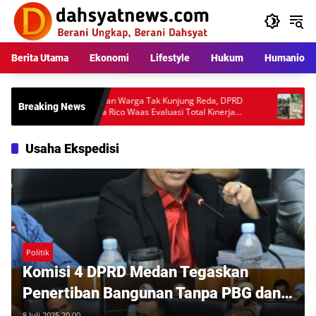
Langsung
ke
konten
Berita Utama
Ekonomi
Lifestyle
Hukum
Humaniora
kara
Keluhan Warga Tak Kunjung Reda, DPRD
Pemban
Breaking News
Minta Rico Waas Evaluasi Total Kinerja
Tuai K
otan
Dishub Medan
Audit 
Usaha Ekspedisi
Politik
Komisi 4 DPRD Medan Tegaskan
Penertiban Bangunan Tanpa PBG dan
Usaha Ekspedisi di Permukiman
8,Juli 2025 20 00