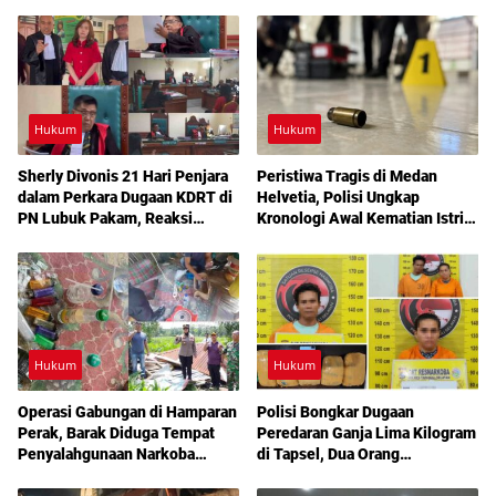
Hukum
Hukum
Sherly Divonis 21 Hari Penjara
Peristiwa Tragis di Medan
dalam Perkara Dugaan KDRT di
Helvetia, Polisi Ungkap
PN Lubuk Pakam, Reaksi
Kronologi Awal Kematian Istri
Emosional dan Rencana
Anggota Polri
Banding Jadi Sorotan
Hukum
Hukum
Operasi Gabungan di Hamparan
Polisi Bongkar Dugaan
Perak, Barak Diduga Tempat
Peredaran Ganja Lima Kilogram
Penyalahgunaan Narkoba
di Tapsel, Dua Orang
Dibakar Aparat
Diamankan