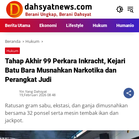
Langsung
ke
konten
Berita Utama
Ekonomi
Lifestyle
Hukum
Humaniora
Beranda
Hukum
Hukum
Tahap Akhir 99 Perkara Inkracht, Kejari
Batu Bara Musnahkan Narkotika dan
Perangkat Judi
Yin Yang Dahsyat
19,Februari 2026 08 48
Ratusan gram sabu, ekstasi, dan ganja dimusnahkan
bersama 32 ponsel serta mesin tembak ikan dan
jackpot.