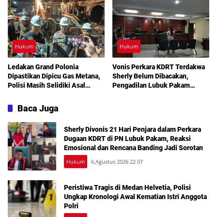
Hukum
Hukum
Ledakan Grand Polonia
Vonis Perkara KDRT Terdakwa
Dipastikan Dipicu Gas Metana,
Sherly Belum Dibacakan,
Polisi Masih Selidiki Asal
Pengadilan Lubuk Pakam
Kebocoran
Tetapkan Sidang Lanjutan
Akhir Juli
Baca Juga
Sherly Divonis 21 Hari Penjara dalam Perkara
Dugaan KDRT di PN Lubuk Pakam, Reaksi
Emosional dan Rencana Banding Jadi Sorotan
Hukum
6,Agustus 2026 22 07
Peristiwa Tragis di Medan Helvetia, Polisi
Ungkap Kronologi Awal Kematian Istri Anggota
Polri