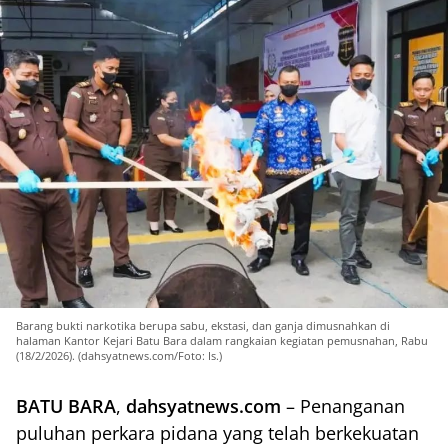
Barang bukti narkotika berupa sabu, ekstasi, dan ganja dimusnahkan di
halaman Kantor Kejari Batu Bara dalam rangkaian kegiatan pemusnahan, Rabu
(18/2/2026). (dahsyatnews.com/Foto: Is.)
BATU BARA
,
dahsyatnews.com
– Penanganan
puluhan perkara pidana yang telah berkekuatan