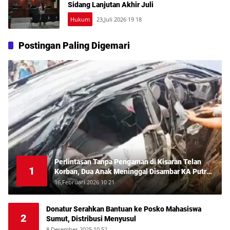
Sidang Lanjutan Akhir Juli
Hukum
23,Juli 2026 19 18
Postingan Paling Digemari
Perlintasan Tanpa Pengaman di Kisaran Telan
1
Korban, Dua Anak Meninggal Disambar KA Putri
Deli
16,Februari 2026 10 21
Donatur Serahkan Bantuan ke Posko Mahasiswa
2
Sumut, Distribusi Menyusul
8,Desember 2025 10 52