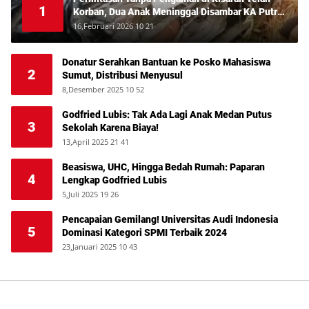
1
Korban, Dua Anak Meninggal Disambar KA Putri
Deli
16,Februari 2026 10 21
Donatur Serahkan Bantuan ke Posko Mahasiswa
2
Sumut, Distribusi Menyusul
8,Desember 2025 10 52
Godfried Lubis: Tak Ada Lagi Anak Medan Putus
3
Sekolah Karena Biaya!
13,April 2025 21 41
Beasiswa, UHC, Hingga Bedah Rumah: Paparan
4
Lengkap Godfried Lubis
5,Juli 2025 19 26
Pencapaian Gemilang! Universitas Audi Indonesia
5
Dominasi Kategori SPMI Terbaik 2024
23,Januari 2025 10 43