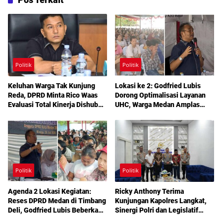
Politik
Politik
Keluhan Warga Tak Kunjung
Lokasi ke 2: Godfried Lubis
Reda, DPRD Minta Rico Waas
Dorong Optimalisasi Layanan
Evaluasi Total Kinerja Dishub
UHC, Warga Medan Amplas
Medan
Diajak Maksimalkan Hak
Berobat Gratis Bermodal KTP
Politik
Politik
Agenda 2 Lokasi Kegiatan:
Ricky Anthony Terima
Reses DPRD Medan di Timbang
Kunjungan Kapolres Langkat,
Deli, Godfried Lubis Beberkan
Sinergi Polri dan Legislatif
Solusi Bantuan Warga hingga
Diperkuat Jaga Kamtibmas