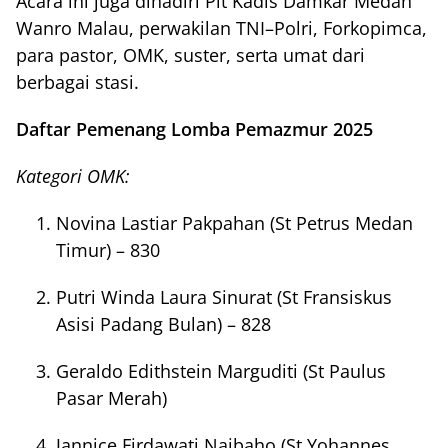
Acara ini juga dihadiri Plt Kadis Damkar Medan
Wanro Malau, perwakilan TNI–Polri, Forkopimca,
para pastor, OMK, suster, serta umat dari
berbagai stasi.
Daftar Pemenang Lomba Pemazmur 2025
Kategori OMK:
Novina Lastiar Pakpahan (St Petrus Medan
Timur) – 830
Putri Winda Laura Sinurat (St Fransiskus
Asisi Padang Bulan) – 828
Geraldo Edithstein Marguditi (St Paulus
Pasar Merah)
Jannice Firdawati Naibaho (St Yohannes