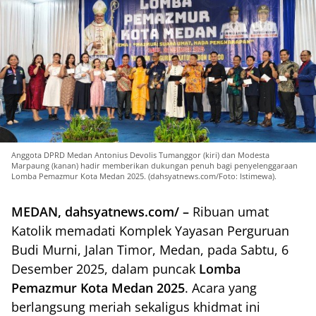
Anggota DPRD Medan Antonius Devolis Tumanggor (kiri) dan Modesta
Marpaung (kanan) hadir memberikan dukungan penuh bagi penyelenggaraan
Lomba Pemazmur Kota Medan 2025. (dahsyatnews.com/Foto: Istimewa).
MEDAN, dahsyatnews.com/ –
Ribuan umat
Katolik memadati Komplek Yayasan Perguruan
Budi Murni, Jalan Timor, Medan, pada Sabtu, 6
Desember 2025, dalam puncak
Lomba
Pemazmur Kota Medan 2025
. Acara yang
berlangsung meriah sekaligus khidmat ini