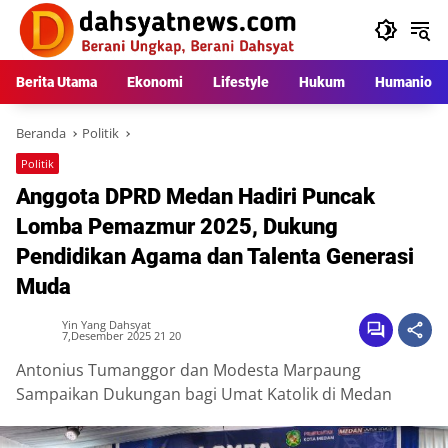
Langsung
ke
konten
Berita Utama
Ekonomi
Lifestyle
Hukum
Humaniora
Beranda
Politik
Politik
Anggota DPRD Medan Hadiri Puncak
Lomba Pemazmur 2025, Dukung
Pendidikan Agama dan Talenta Generasi
Muda
Yin Yang Dahsyat
7,Desember 2025 21 20
Antonius Tumanggor dan Modesta Marpaung
Sampaikan Dukungan bagi Umat Katolik di Medan