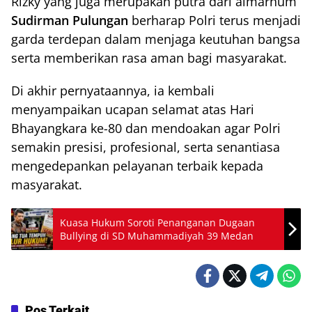
Rizky yang juga merupakan putra dari almarhum
Sudirman Pulungan
berharap Polri terus menjadi
garda terdepan dalam menjaga keutuhan bangsa
serta memberikan rasa aman bagi masyarakat.
Di akhir pernyataannya, ia kembali
menyampaikan ucapan selamat atas Hari
Bhayangkara ke-80 dan mendoakan agar Polri
semakin presisi, profesional, serta senantiasa
mengedepankan pelayanan terbaik kepada
masyarakat.
Kuasa Hukum Soroti Penanganan Dugaan
Bullying di SD Muhammadiyah 39 Medan
Pos Terkait