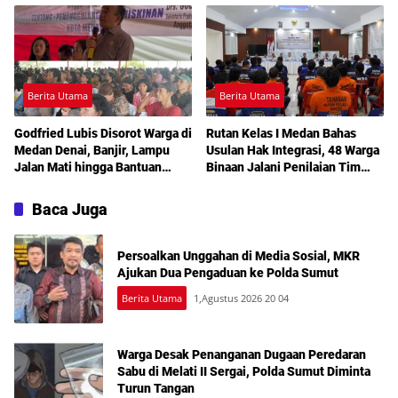
Berita Utama
Berita Utama
Godfried Lubis Disorot Warga di
Rutan Kelas I Medan Bahas
Medan Denai, Banjir, Lampu
Usulan Hak Integrasi, 48 Warga
Jalan Mati hingga Bantuan
Binaan Jalani Penilaian Tim
Sosial Jadi Sorotan dalam
TPP
Sosperda Kemiskinan
Baca Juga
Persoalkan Unggahan di Media Sosial, MKR
Ajukan Dua Pengaduan ke Polda Sumut
Berita Utama
1,Agustus 2026 20 04
Warga Desak Penanganan Dugaan Peredaran
Sabu di Melati II Sergai, Polda Sumut Diminta
Turun Tangan