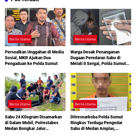
Berita Utama
Berita Utama
Persoalkan Unggahan di Media
Warga Desak Penanganan
Sosial, MKR Ajukan Dua
Dugaan Peredaran Sabu di
Pengaduan ke Polda Sumut
Melati II Sergai, Polda Sumut
Diminta Turun Tangan
Berita Utama
Berita Utama
Sabu 24 Kilogram Disamarkan
Ditresnarkoba Polda Sumut
di Dalam Mobil, Polrestabes
Ringkus Terduga Pengedar
Medan Bongkar Jalur
Sabu di Medan Amplas,
Pengiriman Aceh-Jakarta
Belasan Paket Narkotika Disita