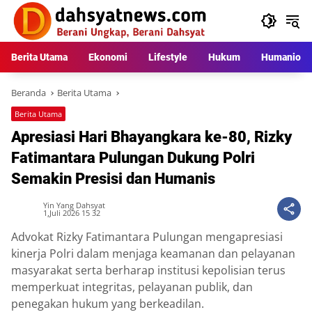
Langsung
ke
konten
Berita Utama
Ekonomi
Lifestyle
Hukum
Humaniora
Beranda
Berita Utama
Berita Utama
Apresiasi Hari Bhayangkara ke-80, Rizky
Fatimantara Pulungan Dukung Polri
Semakin Presisi dan Humanis
Yin Yang Dahsyat
1,Juli 2026 15 32
Advokat Rizky Fatimantara Pulungan mengapresiasi
kinerja Polri dalam menjaga keamanan dan pelayanan
masyarakat serta berharap institusi kepolisian terus
memperkuat integritas, pelayanan publik, dan
penegakan hukum yang berkeadilan.