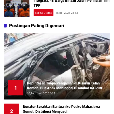
Integrasi, 48 Warga Binaan Jalani Penilaian Tim
TPP
Berita Utama
18,Juli 2026 21 53
Postingan Paling Digemari
Perlintasan Tanpa Pengaman di Kisaran Telan
1
Korban, Dua Anak Meninggal Disambar KA Putri
Deli
16,Februari 2026 10 21
Donatur Serahkan Bantuan ke Posko Mahasiswa
2
Sumut, Distribusi Menyusul