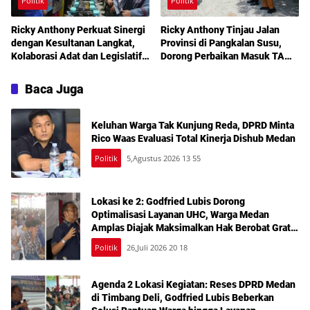
Politik
Politik
Ricky Anthony Perkuat Sinergi
Ricky Anthony Tinjau Jalan
dengan Kesultanan Langkat,
Provinsi di Pangkalan Susu,
Kolaborasi Adat dan Legislatif
Dorong Perbaikan Masuk TA
Didorong demi Pembangunan
2027
Baca Juga
Keluhan Warga Tak Kunjung Reda, DPRD Minta
Rico Waas Evaluasi Total Kinerja Dishub Medan
Politik
5,Agustus 2026 13 55
Lokasi ke 2: Godfried Lubis Dorong
Optimalisasi Layanan UHC, Warga Medan
Amplas Diajak Maksimalkan Hak Berobat Gratis
Bermodal KTP
Politik
26,Juli 2026 20 18
Agenda 2 Lokasi Kegiatan: Reses DPRD Medan
di Timbang Deli, Godfried Lubis Beberkan