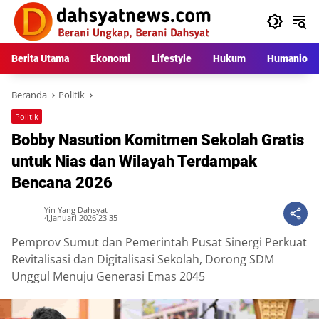
Langsung
ke
konten
Berita Utama
Ekonomi
Lifestyle
Hukum
Humaniora
Beranda
Politik
Politik
Bobby Nasution Komitmen Sekolah Gratis
untuk Nias dan Wilayah Terdampak
Bencana 2026
Yin Yang Dahsyat
4,Januari 2026 23 35
Pemprov Sumut dan Pemerintah Pusat Sinergi Perkuat
Revitalisasi dan Digitalisasi Sekolah, Dorong SDM
Unggul Menuju Generasi Emas 2045