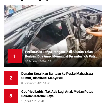
Perlintasan Tanpa Pengaman di Kisaran Telan
1
Korban, Dua Anak Meninggal Disambar KA Putri
Deli
16,Februari 2026 10 21
Donatur Serahkan Bantuan ke Posko Mahasiswa
2
Sumut, Distribusi Menyusul
8,Desember 2025 10 52
Godfried Lubis: Tak Ada Lagi Anak Medan Putus
3
Sekolah Karena Biaya!
13,April 2025 21 41