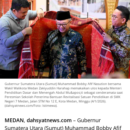
Gubernur Sumatera Utara (Sumut) Muhammad Bobby Afif Nasution bersama
Wakil Walikota Medan Zakiyuddin Harahap memakaikan ulos kepada Menteri
Pendidikan Dasar dan Menengah Abdul Mu&apos;ti sebagai cenderamata saat
Peresmian Sekolah Penerima Bantuan Revitalisasi Satuan Pendidikan di SMK
Negeri 7 Medan, Jalan STM No 12 E, Kota Medan, Minggu (4/1/2026).
(dahsyatnews.com/Foto: Istimewa).
MEDAN
,
dahsyatnews.com
– Gubernur
Sumatera Utara (Sumut) Muhammad Bobby Afif