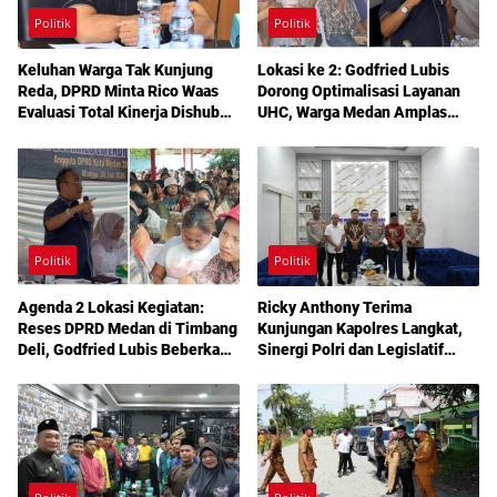
Politik
Politik
Keluhan Warga Tak Kunjung
Lokasi ke 2: Godfried Lubis
Reda, DPRD Minta Rico Waas
Dorong Optimalisasi Layanan
Evaluasi Total Kinerja Dishub
UHC, Warga Medan Amplas
Medan
Diajak Maksimalkan Hak
Berobat Gratis Bermodal KTP
Politik
Politik
Agenda 2 Lokasi Kegiatan:
Ricky Anthony Terima
Reses DPRD Medan di Timbang
Kunjungan Kapolres Langkat,
Deli, Godfried Lubis Beberkan
Sinergi Polri dan Legislatif
Solusi Bantuan Warga hingga
Diperkuat Jaga Kamtibmas
Layanan Kesehatan Gratis