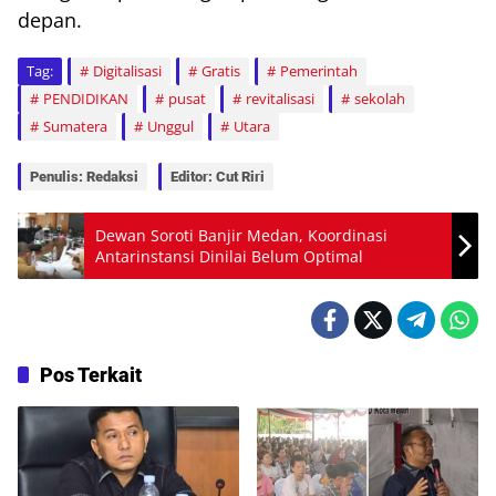
depan.
Tag:
Digitalisasi
Gratis
Pemerintah
PENDIDIKAN
pusat
revitalisasi
sekolah
Sumatera
Unggul
Utara
Penulis: Redaksi
Editor: Cut Riri
Dewan Soroti Banjir Medan, Koordinasi
Antarinstansi Dinilai Belum Optimal
Pos Terkait