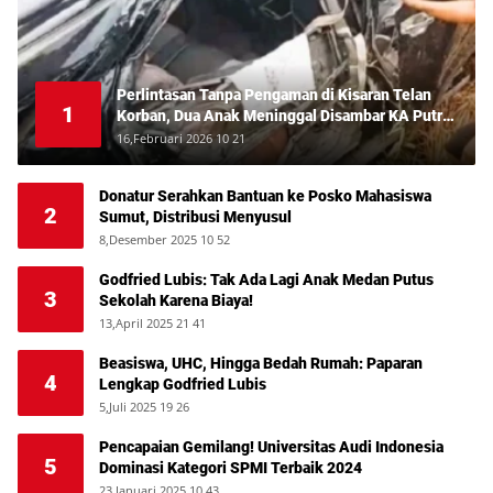
Perlintasan Tanpa Pengaman di Kisaran Telan
1
Korban, Dua Anak Meninggal Disambar KA Putri
Deli
16,Februari 2026 10 21
Donatur Serahkan Bantuan ke Posko Mahasiswa
2
Sumut, Distribusi Menyusul
8,Desember 2025 10 52
Godfried Lubis: Tak Ada Lagi Anak Medan Putus
3
Sekolah Karena Biaya!
13,April 2025 21 41
Beasiswa, UHC, Hingga Bedah Rumah: Paparan
4
Lengkap Godfried Lubis
5,Juli 2025 19 26
Pencapaian Gemilang! Universitas Audi Indonesia
5
Dominasi Kategori SPMI Terbaik 2024
23,Januari 2025 10 43