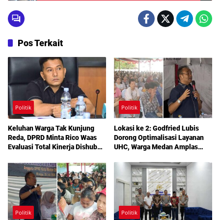
Pos Terkait
Politik
Politik
Keluhan Warga Tak Kunjung
Lokasi ke 2: Godfried Lubis
Reda, DPRD Minta Rico Waas
Dorong Optimalisasi Layanan
Evaluasi Total Kinerja Dishub
UHC, Warga Medan Amplas
Medan
Diajak Maksimalkan Hak
Berobat Gratis Bermodal KTP
Politik
Politik