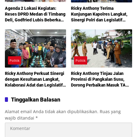
Agenda 2 Lokasi Kegiatan:
Ricky Anthony Terima
Reses DPRD Medan di Timbang
Kunjungan Kapolres Langkat,
Deli, Godfried Lubis Beberkan
Sinergi Polri dan Legislatif
Solusi Bantuan Warga hingga
Diperkuat Jaga Kamtibmas
Layanan Kesehatan Gratis
Politik
Politik
Ricky Anthony Perkuat Sinergi
Ricky Anthony Tinjau Jalan
dengan Kesultanan Langkat,
Provinsi di Pangkalan Susu,
Kolaborasi Adat dan Legislatif
Dorong Perbaikan Masuk TA
Didorong demi Pembangunan
2027
Tinggalkan Balasan
Alamat email Anda tidak akan dipublikasikan.
Ruas yang
wajib ditandai
*