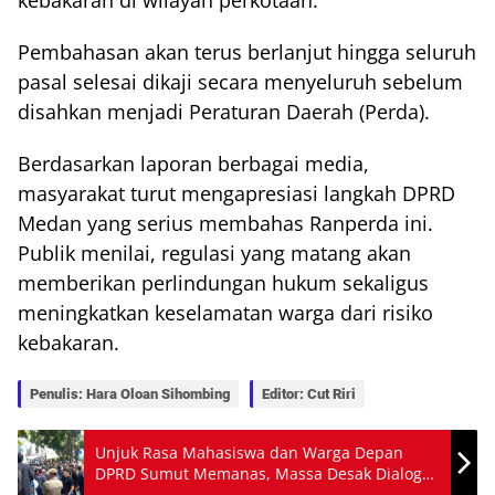
kebakaran di wilayah perkotaan.
Pembahasan akan terus berlanjut hingga seluruh
pasal selesai dikaji secara menyeluruh sebelum
disahkan menjadi Peraturan Daerah (Perda).
Berdasarkan laporan berbagai media,
masyarakat turut mengapresiasi langkah DPRD
Medan yang serius membahas Ranperda ini.
Publik menilai, regulasi yang matang akan
memberikan perlindungan hukum sekaligus
meningkatkan keselamatan warga dari risiko
kebakaran.
Penulis: Hara Oloan Sihombing
Editor: Cut Riri
Unjuk Rasa Mahasiswa dan Warga Depan
DPRD Sumut Memanas, Massa Desak Dialog
Soal Sengketa Lahan