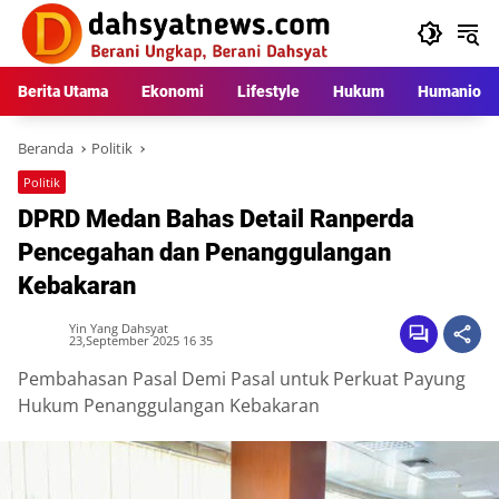
Langsung
ke
konten
Berita Utama
Ekonomi
Lifestyle
Hukum
Humaniora
Beranda
Politik
Politik
DPRD Medan Bahas Detail Ranperda
Pencegahan dan Penanggulangan
Kebakaran
Yin Yang Dahsyat
23,September 2025 16 35
Pembahasan Pasal Demi Pasal untuk Perkuat Payung
Hukum Penanggulangan Kebakaran