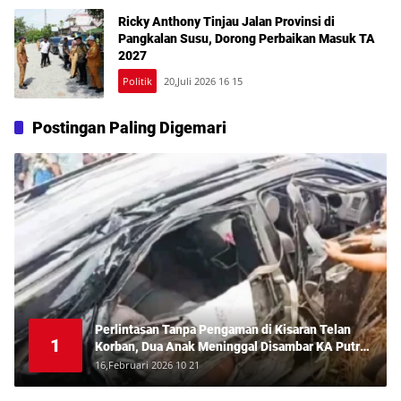
Ricky Anthony Tinjau Jalan Provinsi di
Pangkalan Susu, Dorong Perbaikan Masuk TA
2027
Politik
20,Juli 2026 16 15
Postingan Paling Digemari
Perlintasan Tanpa Pengaman di Kisaran Telan
1
Korban, Dua Anak Meninggal Disambar KA Putri
Deli
16,Februari 2026 10 21