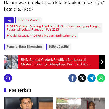
Dalam waktu dekat akan kita tetapkan lokasinya,”
kata dia. (Red)
Tag:
DPRD Medan
DPRD Medan Dukung Pemko tidak Gunakan Lapangan Rengas
Pulau Jadi Lokasi Ramadan Fair 2025
Wakil Ketua DPRD Kota Medan Hadi Suhendra
Penulis: Hara Sihombing
Editor: Cut Riri
BNN Sumut Grebek Sindikat Narkoba di
Medan, 5 Orang Ditangkap, Barang Bukti
Sabu Diamankan
Pos Terkait