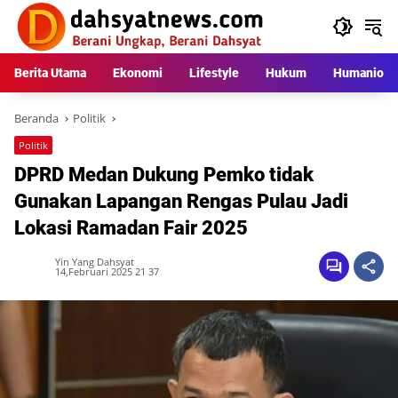
Langsung
ke
konten
Berita Utama
Ekonomi
Lifestyle
Hukum
Humaniora
Beranda
Politik
Politik
DPRD Medan Dukung Pemko tidak
Gunakan Lapangan Rengas Pulau Jadi
Lokasi Ramadan Fair 2025
Yin Yang Dahsyat
14,Februari 2025 21 37