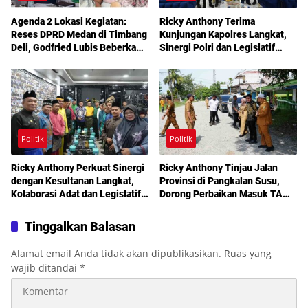
Agenda 2 Lokasi Kegiatan:
Ricky Anthony Terima
Reses DPRD Medan di Timbang
Kunjungan Kapolres Langkat,
Deli, Godfried Lubis Beberkan
Sinergi Polri dan Legislatif
Solusi Bantuan Warga hingga
Diperkuat Jaga Kamtibmas
Layanan Kesehatan Gratis
Politik
Politik
Ricky Anthony Perkuat Sinergi
Ricky Anthony Tinjau Jalan
dengan Kesultanan Langkat,
Provinsi di Pangkalan Susu,
Kolaborasi Adat dan Legislatif
Dorong Perbaikan Masuk TA
Didorong demi Pembangunan
2027
Tinggalkan Balasan
Alamat email Anda tidak akan dipublikasikan.
Ruas yang
wajib ditandai
*