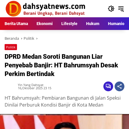
Langsung
ke
konten
Berita Utama
Ekonomi
Lifestyle
Hukum
Humaniora
Beranda
Politik
Politik
DPRD Medan Soroti Bangunan Liar
Penyebab Banjir: HT Bahrumsyah Desak
Perkim Bertindak
Yin Yang Dahsyat
16,Oktober 2025 23 15
HT Bahrumsyah: Pembiaran Bangunan di Jalan Speksi
Dinilai Perburuk Kondisi Banjir di Kota Medan