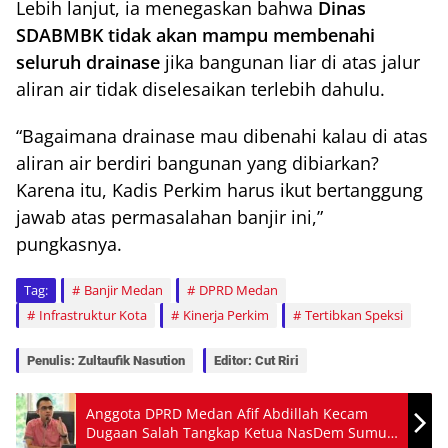
Lebih lanjut, ia menegaskan bahwa
Dinas
SDABMBK tidak akan mampu membenahi
seluruh drainase
jika bangunan liar di atas jalur
aliran air tidak diselesaikan terlebih dahulu.
“Bagaimana drainase mau dibenahi kalau di atas
aliran air berdiri bangunan yang dibiarkan?
Karena itu, Kadis Perkim harus ikut bertanggung
jawab atas permasalahan banjir ini,”
pungkasnya.
Tag:
Banjir Medan
DPRD Medan
Infrastruktur Kota
Kinerja Perkim
Tertibkan Speksi
Penulis: Zultaufik Nasution
Editor: Cut Riri
Anggota DPRD Medan Afif Abdillah Kecam
Dugaan Salah Tangkap Ketua NasDem Sumut