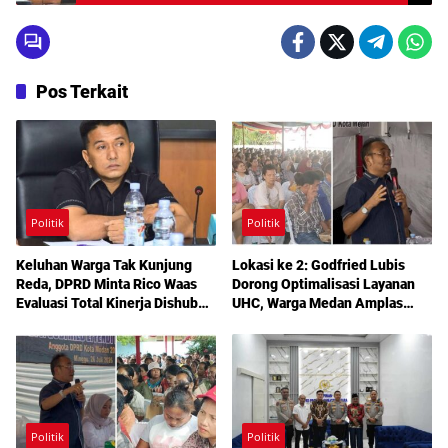
Iskandar ST
Pos Terkait
Politik
Politik
Keluhan Warga Tak Kunjung
Lokasi ke 2: Godfried Lubis
Reda, DPRD Minta Rico Waas
Dorong Optimalisasi Layanan
Evaluasi Total Kinerja Dishub
UHC, Warga Medan Amplas
Medan
Diajak Maksimalkan Hak
Berobat Gratis Bermodal KTP
Politik
Politik