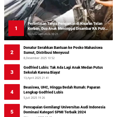
Perlintasan Tanpa Pengaman di Kisaran Telan
1
Korban, Dua Anak Meninggal Disambar KA Putri
Deli
16,Februari 2026 10 21
Donatur Serahkan Bantuan ke Posko Mahasiswa
2
Sumut, Distribusi Menyusul
8,Desember 2025 10 52
Godfried Lubis: Tak Ada Lagi Anak Medan Putus
3
Sekolah Karena Biaya!
13,April 2025 21 41
Beasiswa, UHC, Hingga Bedah Rumah: Paparan
4
Lengkap Godfried Lubis
5,Juli 2025 19 26
Pencapaian Gemilang! Universitas Audi Indonesia
5
Dominasi Kategori SPMI Terbaik 2024