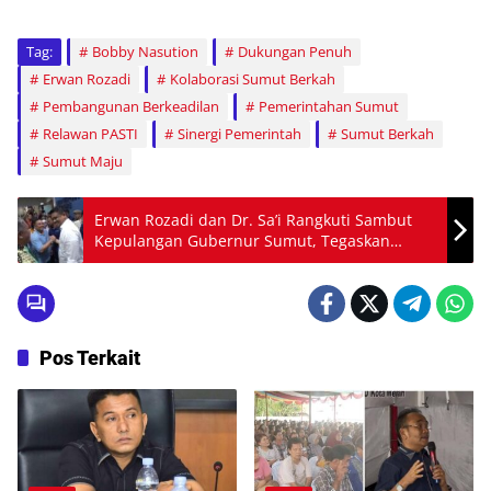
Tag:
Bobby Nasution
Dukungan Penuh
Erwan Rozadi
Kolaborasi Sumut Berkah
Pembangunan Berkeadilan
Pemerintahan Sumut
Relawan PASTI
Sinergi Pemerintah
Sumut Berkah
Sumut Maju
Erwan Rozadi dan Dr. Sa’i Rangkuti Sambut
Kepulangan Gubernur Sumut, Tegaskan
Dukungan Penuh
Pos Terkait