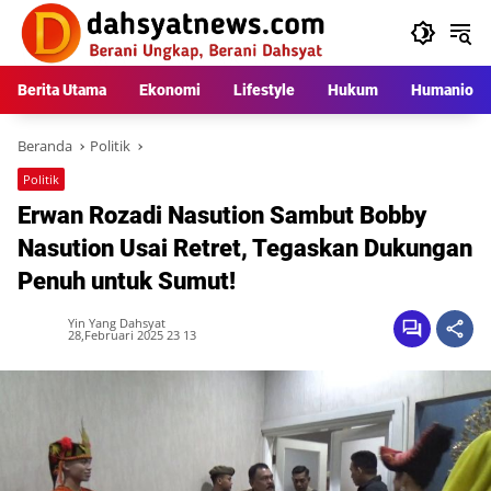
Langsung
ke
konten
Berita Utama
Ekonomi
Lifestyle
Hukum
Humaniora
Beranda
Politik
Politik
Erwan Rozadi Nasution Sambut Bobby
Nasution Usai Retret, Tegaskan Dukungan
Penuh untuk Sumut!
Yin Yang Dahsyat
28,Februari 2025 23 13