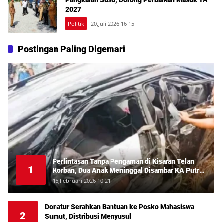
2027
Politik
20,Juli 2026 16 15
Postingan Paling Digemari
Perlintasan Tanpa Pengaman di Kisaran Telan
1
Korban, Dua Anak Meninggal Disambar KA Putri
Deli
16,Februari 2026 10 21
Donatur Serahkan Bantuan ke Posko Mahasiswa
2
Sumut, Distribusi Menyusul