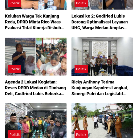
Politik
Politik
Keluhan Warga Tak Kunjung
Lokasi ke 2: Godfried Lubis
Reda, DPRD Minta Rico Waas
Dorong Optimalisasi Layanan
Evaluasi Total Kinerja Dishub
UHC, Warga Medan Amplas
Medan
Diajak Maksimalkan Hak
Berobat Gratis Bermodal KTP
Politik
Politik
Agenda 2 Lokasi Kegiatan:
Ricky Anthony Terima
Reses DPRD Medan di Timbang
Kunjungan Kapolres Langkat,
Deli, Godfried Lubis Beberkan
Sinergi Polri dan Legislatif
Solusi Bantuan Warga hingga
Diperkuat Jaga Kamtibmas
Layanan Kesehatan Gratis
Politik
Politik