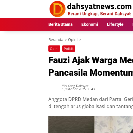
Langsung
ke
konten
Berita Utama
Ekonomi
Lifestyle
Beranda
Opini
Opini
Politik
Fauzi Ajak Warga Me
Pancasila Momentum
Yin Yang Dahsyat
1,Oktober 2025 05 43
Anggota DPRD Medan dari Partai Geri
di tengah arus globalisasi dan tantang