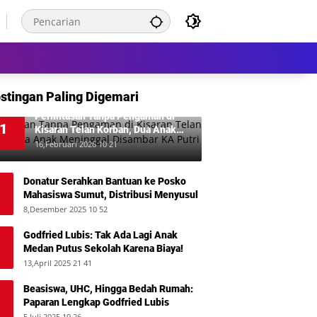
stingan Paling Digemari
Perlintasan Tanpa Pengaman di
1
Kisaran Telan Korban, Dua Anak
Meninggal Disambar KA Putri Deli
16,Februari 2026 10 21
Donatur Serahkan Bantuan ke Posko
Mahasiswa Sumut, Distribusi Menyusul
8,Desember 2025 10 52
Godfried Lubis: Tak Ada Lagi Anak
Medan Putus Sekolah Karena Biaya!
13,April 2025 21 41
Beasiswa, UHC, Hingga Bedah Rumah:
Paparan Lengkap Godfried Lubis
5,Juli 2025 19 26