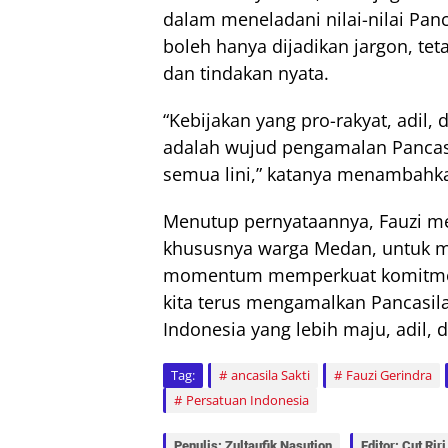
dalam meneladani nilai-nilai Pan
boleh hanya dijadikan jargon, te
dan tindakan nyata.
“Kebijakan yang pro-rakyat, adil
adalah wujud pengamalan Pancasil
semua lini,” katanya menambahk
Menutup pernyataannya, Fauzi m
khususnya warga Medan, untuk me
momentum memperkuat komitmen
kita terus mengamalkan Pancasil
Indonesia yang lebih maju, adil, 
Tag:
ancasila Sakti
Fauzi Gerindra
Persatuan Indonesia
Penulis: Zultaufik Nasution
Editor: Cut Riri