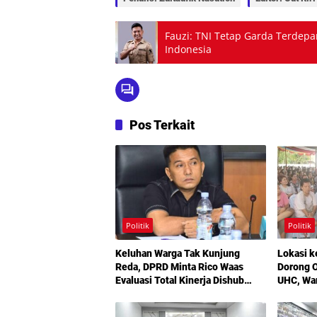
Fauzi: TNI Tetap Garda Terdepa
Indonesia
Pos Terkait
Politik
Politik
Keluhan Warga Tak Kunjung
Lokasi k
Reda, DPRD Minta Rico Waas
Dorong O
Evaluasi Total Kinerja Dishub
UHC, Wa
Medan
Maksimal
Bermoda