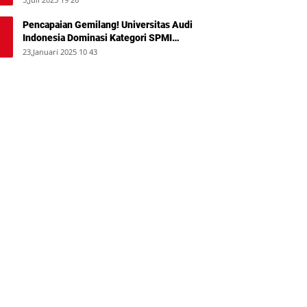
Pencapaian Gemilang! Universitas Audi
Indonesia Dominasi Kategori SPMI
Terbaik 2024
23,Januari 2025 10 43