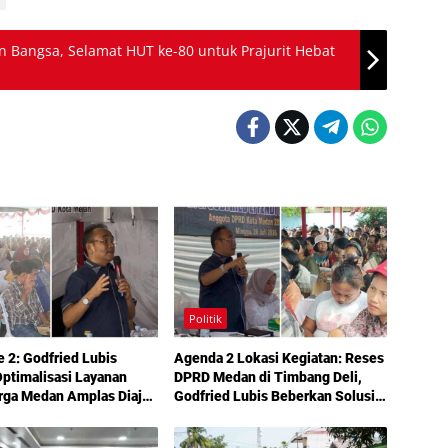
n Bangsa, Selamat HUT ke-80 untuk Prajurit Hebat
Politik
e 2: Godfried Lubis
Agenda 2 Lokasi Kegiatan: Reses
ptimalisasi Layanan
DPRD Medan di Timbang Deli,
rga Medan Amplas Diajak
Godfried Lubis Beberkan Solusi
kan Hak Berobat Gratis
Bantuan Warga hingga Layanan
l KTP
Kesehatan Gratis