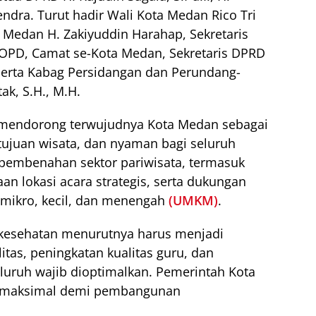
endra. Turut hadir Wali Kota Medan Rico Tri
 Medan H. Zakiyuddin Harahap, Sekretaris
OPD, Camat se-Kota Medan, Sekretaris DPRD
., serta Kabag Persidangan dan Perundang-
k, S.H., M.H.
a mendorong terwujudnya Kota Medan sebagai
 tujuan wisata, dan nyaman bagi seluruh
 pembenahan sektor pariwisata, termasuk
aan lokasi acara strategis, serta dukungan
mikro, kecil, dan menengah
(UMKM)
.
n kesehatan menurutnya harus menjadi
litas, peningkatan kualitas guru, dan
uruh wajib dioptimalkan. Pemerintah Kota
n maksimal demi pembangunan