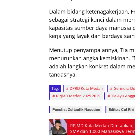
Dalam bidang ketenagakerjaan, 
sebagai strategi kunci dalam me
kapasitas sumber daya manusia
kerja yang layak dan berdaya sain
Menutup penyampaiannya, Tia m
menurunkan angka kemiskinan. “
adalah langkah konkret dalam me
tandasnya.
Tag:
DPRD Kota Medan
Gerindra D
RPJMD Medan 2025 2029
Tia Ayu Anggr
Penulis: Zultaufik Nasution
Editor: Cut Riri
RPJMD Kota Medan Ditetapkan, 
SMP dan 1.000 Mahasiswa Teri