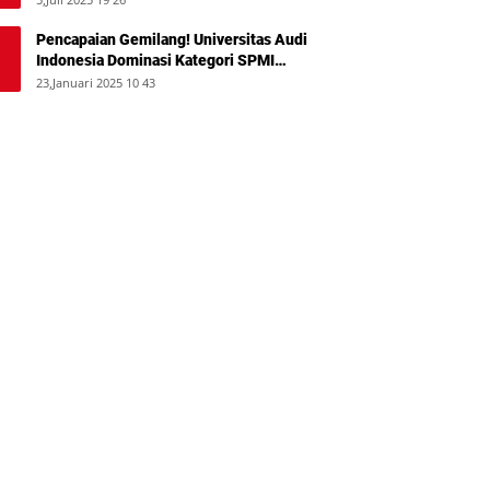
Pencapaian Gemilang! Universitas Audi
Indonesia Dominasi Kategori SPMI
Terbaik 2024
23,Januari 2025 10 43