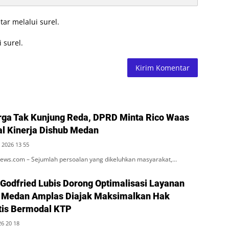
tar melalui surel.
 surel.
ga Tak Kunjung Reda, DPRD Minta Rico Waas
al Kinerja Dishub Medan
 2026 13 55
ws.com – Sejumlah persoalan yang dikeluhkan masyarakat,…
 Godfried Lubis Dorong Optimalisasi Layanan
 Medan Amplas Diajak Maksimalkan Hak
tis Bermodal KTP
26 20 18