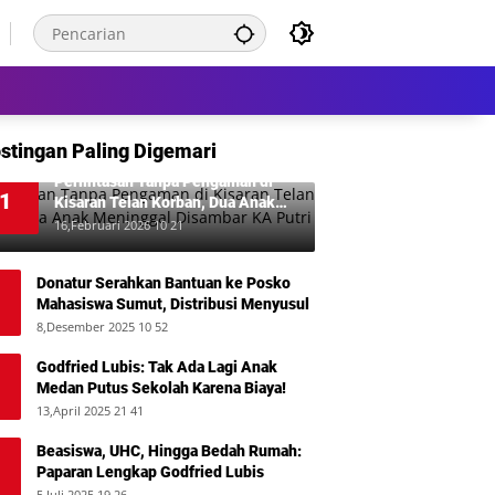
stingan Paling Digemari
Perlintasan Tanpa Pengaman di
1
Kisaran Telan Korban, Dua Anak
Meninggal Disambar KA Putri Deli
16,Februari 2026 10 21
Donatur Serahkan Bantuan ke Posko
Mahasiswa Sumut, Distribusi Menyusul
8,Desember 2025 10 52
Godfried Lubis: Tak Ada Lagi Anak
Medan Putus Sekolah Karena Biaya!
13,April 2025 21 41
Beasiswa, UHC, Hingga Bedah Rumah:
Paparan Lengkap Godfried Lubis
5,Juli 2025 19 26