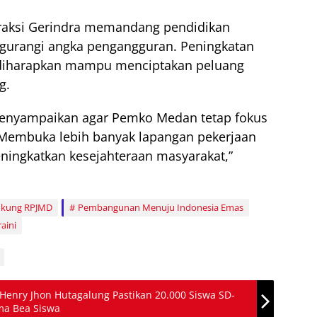
Fraksi Gerindra memandang pendidikan
ngurangi angka pengangguran. Peningkatan
 diharapkan mampu menciptakan peluang
g.
enyampaikan agar Pemko Medan tetap fokus
Membuka lebih banyak lapangan pekerjaan
ningkatkan kesejahteraan masyarakat,”
ukung RPJMD
Pembangunan Menuju Indonesia Emas
aini
Henry Jhon Hutagalung Pastikan 20.000 Siswa SD-
ma Bea Siswa