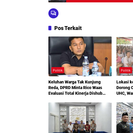
Pos Terkait
Politik
Politik
Keluhan Warga Tak Kunjung
Lokasi k
Reda, DPRD Minta Rico Waas
Dorong O
Evaluasi Total Kinerja Dishub
UHC, Wa
Medan
Maksimal
Bermoda