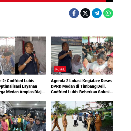
Politik
e 2: Godfried Lubis
Agenda 2 Lokasi Kegiatan: Reses
ptimalisasi Layanan
DPRD Medan di Timbang Deli,
rga Medan Amplas Diajak
Godfried Lubis Beberkan Solusi
kan Hak Berobat Gratis
Bantuan Warga hingga Layanan
l KTP
Kesehatan Gratis