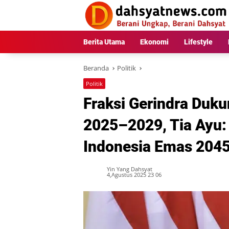
Langsung
ke
konten
Berita Utama
Ekonomi
Lifestyle
Beranda
Politik
Politik
Fraksi Gerindra Du
2025–2029, Tia Ayu
Indonesia Emas 204
Yin Yang Dahsyat
4,Agustus 2025 23 06