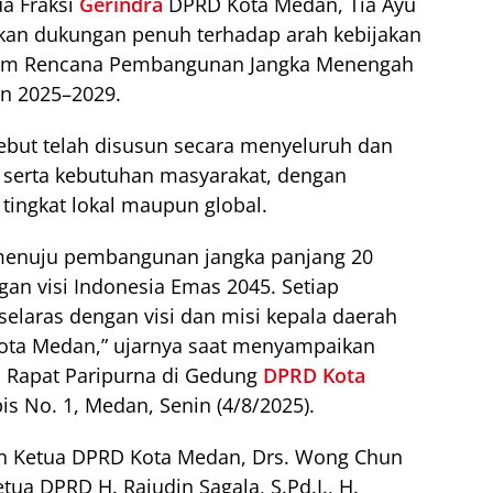
a Fraksi
Gerindra
DPRD Kota Medan, Tia Ayu
akan dukungan penuh terhadap arah kebijakan
lam Rencana Pembangunan Jangka Menengah
n 2025–2029.
ebut telah disusun secara menyeluruh dan
serta kebutuhan masyarakat, dengan
ingkat lokal maupun global.
 menuju pembangunan jangka panjang 20
gan visi Indonesia Emas 2045. Setiap
elaras dengan visi dan misi kepala daerah
 Kota Medan,” ujarnya saat menyampaikan
 Rapat Paripurna di Gedung
DPRD Kota
is No. 1, Medan, Senin (4/8/2025).
in Ketua DPRD Kota Medan, Drs. Wong Chun
tua DPRD H. Rajudin Sagala, S.Pd.I., H.