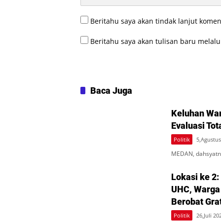
Beritahu saya akan tindak lanjut komen
Beritahu saya akan tulisan baru melalui
Baca Juga
Keluhan War
Evaluasi Tot
Politik
5,Agustus
MEDAN, dahsyatne
Lokasi ke 2:
UHC, Warga
Berobat Gra
Politik
26,Juli 20