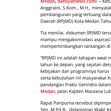
Medan
,
dahsyatnews.com/
–
Ketu
Anggraini, S.Kom., M.H., menyat
pembangunan yang tertuang da
Daerah (RPJMD) Kota Medan Tahu
Tia menilai, dokumen RPJMD ters
mampu mengakomodasi aspirasi 
mempertimbangkan tantangan di t
“RPJMD ini adalah tahapan awal
tahun ke depan, yang sejalan den
kebijakan dan programnya harus s
serta kebutuhan riil masyarakat
pandangan Fraksi Gerindra dalam
Medan
, Jalan Kapten Maulana Lub
Rapat Paripurna tersebut dipimp
Sen, M.Pd.B., didampingi Wakil Ke