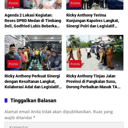
Politik
Politik
Agenda 2 Lokasi Kegiatan:
Ricky Anthony Terima
Reses DPRD Medan di Timbang
Kunjungan Kapolres Langkat,
Deli, Godfried Lubis Beberkan
Sinergi Polri dan Legislatif
Solusi Bantuan Warga hingga
Diperkuat Jaga Kamtibmas
Layanan Kesehatan Gratis
Politik
Politik
Ricky Anthony Perkuat Sinergi
Ricky Anthony Tinjau Jalan
dengan Kesultanan Langkat,
Provinsi di Pangkalan Susu,
Kolaborasi Adat dan Legislatif
Dorong Perbaikan Masuk TA
Didorong demi Pembangunan
2027
Tinggalkan Balasan
Alamat email Anda tidak akan dipublikasikan.
Ruas yang
wajib ditandai
*