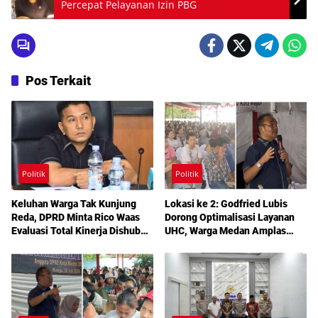
Percepat Pelayanan Izin PBG
Pos Terkait
Politik
Politik
Keluhan Warga Tak Kunjung
Lokasi ke 2: Godfried Lubis
Reda, DPRD Minta Rico Waas
Dorong Optimalisasi Layanan
Evaluasi Total Kinerja Dishub
UHC, Warga Medan Amplas
Medan
Diajak Maksimalkan Hak
Berobat Gratis Bermodal KTP