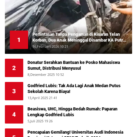
Perlintasan Tanpa Pengaman di Kisaran Telan
1
Korban, Dua Anak Meninggal Disambar KA Putri
Deli
16,Februari 2026 10 21
Donatur Serahkan Bantuan ke Posko Mahasiswa
2
Sumut, Distribusi Menyusul
8,Desember 2025 10 52
Godfried Lubis: Tak Ada Lagi Anak Medan Putus
3
Sekolah Karena Biaya!
13,April 2025 21 41
Beasiswa, UHC, Hingga Bedah Rumah: Paparan
4
Lengkap Godfried Lubis
5,Juli 2025 19 26
Pencapaian Gemilang! Universitas Audi Indonesia