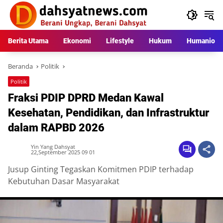
Langsung
ke
konten
Berita Utama
Ekonomi
Lifestyle
Hukum
Humaniora
Beranda
Politik
Politik
Fraksi PDIP DPRD Medan Kawal
Kesehatan, Pendidikan, dan Infrastruktur
dalam RAPBD 2026
Yin Yang Dahsyat
22,September 2025 09 01
Jusup Ginting Tegaskan Komitmen PDIP terhadap
Kebutuhan Dasar Masyarakat