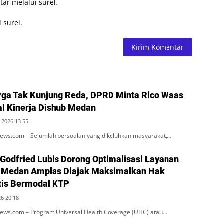
tar melalui surel.
 surel.
ga Tak Kunjung Reda, DPRD Minta Rico Waas
al Kinerja Dishub Medan
 2026 13 55
ws.com – Sejumlah persoalan yang dikeluhkan masyarakat,…
 Godfried Lubis Dorong Optimalisasi Layanan
 Medan Amplas Diajak Maksimalkan Hak
tis Bermodal KTP
26 20 18
ws.com – Program Universal Health Coverage (UHC) atau…