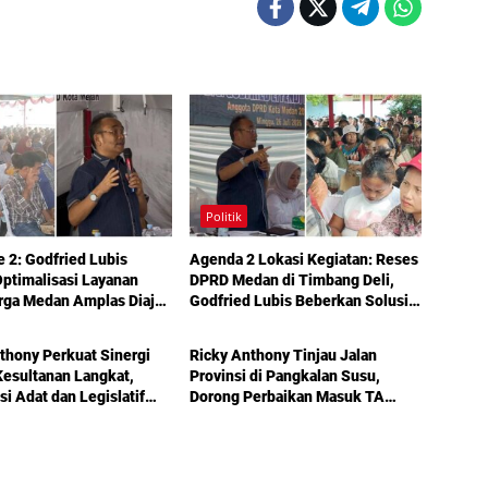
Politik
e 2: Godfried Lubis
Agenda 2 Lokasi Kegiatan: Reses
ptimalisasi Layanan
DPRD Medan di Timbang Deli,
rga Medan Amplas Diajak
Godfried Lubis Beberkan Solusi
Politik
kan Hak Berobat Gratis
Bantuan Warga hingga Layanan
l KTP
Kesehatan Gratis
thony Perkuat Sinergi
Ricky Anthony Tinjau Jalan
esultanan Langkat,
Provinsi di Pangkalan Susu,
si Adat dan Legislatif
Dorong Perbaikan Masuk TA
g demi Pembangunan
2027