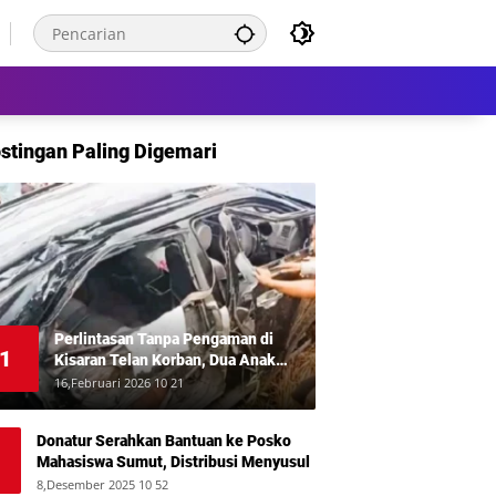
stingan Paling Digemari
Perlintasan Tanpa Pengaman di
1
Kisaran Telan Korban, Dua Anak
Meninggal Disambar KA Putri Deli
16,Februari 2026 10 21
Donatur Serahkan Bantuan ke Posko
Mahasiswa Sumut, Distribusi Menyusul
8,Desember 2025 10 52