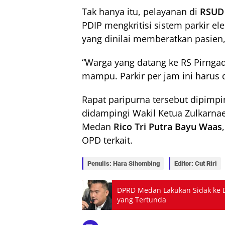
Tak hanya itu, pelayanan di
RSUD 
PDIP mengkritisi sistem parkir ele
yang dinilai memberatkan pasien
“Warga yang datang ke RS Pirngad
mampu. Parkir per jam ini harus d
Rapat paripurna tersebut dipim
didampingi Wakil Ketua Zulkarnaen
Medan
Rico Tri Putra Bayu Waas
OPD terkait.
Penulis: Hara Sihombing
Editor: Cut Riri
DPRD Medan Lakukan Sidak ke 
yang Tertunda