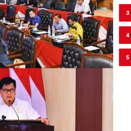
3
4
5