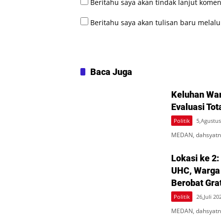
Beritahu saya akan tindak lanjut komen
Beritahu saya akan tulisan baru melalui
Baca Juga
Keluhan War
Evaluasi Tot
Politik
5,Agustus
MEDAN, dahsyatne
Lokasi ke 2:
UHC, Warga
Berobat Gra
Politik
26,Juli 20
MEDAN, dahsyatne