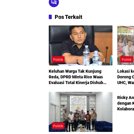
Pos Terkait
Politik
Politik
Keluhan Warga Tak Kunjung
Lokasi k
Reda, DPRD Minta Rico Waas
Dorong O
Evaluasi Total Kinerja Dishub
UHC, Wa
Politik
Medan
Maksimal
Bermoda
Ricky An
dengan K
Kolabora
Didoron
Politik