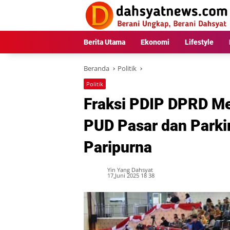
Langsung
ke
konten
Berita Utama
Ekonomi
Lifestyle
Beranda
Politik
Politik
Fraksi PDIP DPRD M
PUD Pasar dan Parki
Paripurna
Yin Yang Dahsyat
17,Juni 2025 18 38