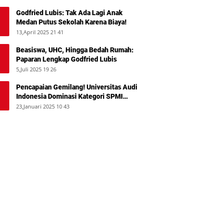
Godfried Lubis: Tak Ada Lagi Anak
Medan Putus Sekolah Karena Biaya!
13,April 2025 21 41
Beasiswa, UHC, Hingga Bedah Rumah:
Paparan Lengkap Godfried Lubis
5,Juli 2025 19 26
Pencapaian Gemilang! Universitas Audi
Indonesia Dominasi Kategori SPMI
Terbaik 2024
23,Januari 2025 10 43