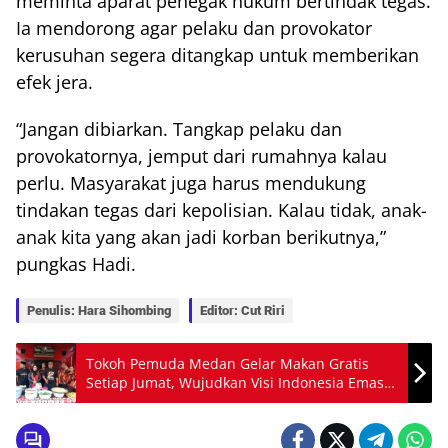
meminta aparat penegak hukum bertindak tegas.
Ia mendorong agar pelaku dan provokator
kerusuhan segera ditangkap untuk memberikan
efek jera.
“Jangan dibiarkan. Tangkap pelaku dan
provokatornya, jemput dari rumahnya kalau
perlu. Masyarakat juga harus mendukung
tindakan tegas dari kepolisian. Kalau tidak, anak-
anak kita yang akan jadi korban berikutnya,”
pungkas Hadi.
Penulis: Hara Sihombing
Editor: Cut Riri
Tokoh Pemuda Medan Gelar Makan Gratis
Setiap Jumat, Wujudkan Visi Indonesia Emas
2045