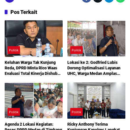
Pos Terkait
Politik
Politik
Keluhan Warga Tak Kunjung
Lokasi ke 2: Godfried Lubis
Reda, DPRD Minta Rico Waas
Dorong Optimalisasi Layanan
Evaluasi Total Kinerja Dishub
UHC, Warga Medan Amplas
Medan
Diajak Maksimalkan Hak
Berobat Gratis Bermodal KTP
Politik
Politik
Agenda 2 Lokasi Kegiatan:
Ricky Anthony Terima
Reses DPRD Medan di Timbang
Kunjungan Kapolres Langkat,