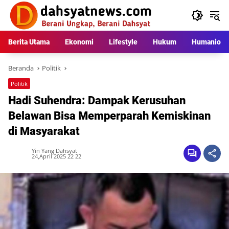
Langsung
ke
konten
Berita Utama
Ekonomi
Lifestyle
Hukum
Humaniora
Beranda
Politik
Politik
Hadi Suhendra: Dampak Kerusuhan
Belawan Bisa Memperparah Kemiskinan
di Masyarakat
Yin Yang Dahsyat
24,April 2025 22 22