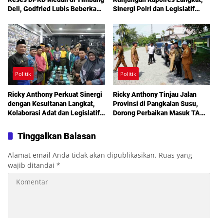
Deli, Godfried Lubis Beberkan
Sinergi Polri dan Legislatif
Solusi Bantuan Warga hingga
Diperkuat Jaga Kamtibmas
Layanan Kesehatan Gratis
Politik
Politik
Ricky Anthony Perkuat Sinergi
Ricky Anthony Tinjau Jalan
dengan Kesultanan Langkat,
Provinsi di Pangkalan Susu,
Kolaborasi Adat dan Legislatif
Dorong Perbaikan Masuk TA
Didorong demi Pembangunan
2027
Tinggalkan Balasan
Alamat email Anda tidak akan dipublikasikan.
Ruas yang
wajib ditandai
*