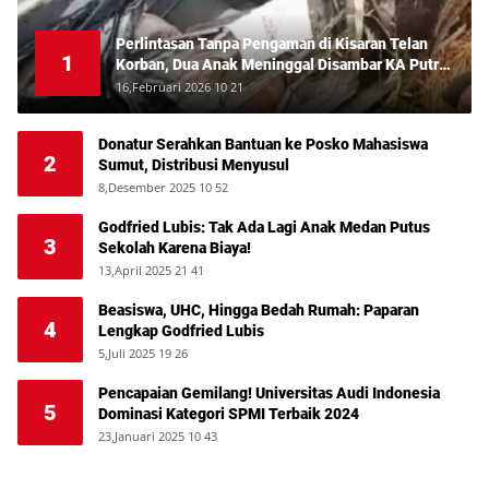
Perlintasan Tanpa Pengaman di Kisaran Telan
1
Korban, Dua Anak Meninggal Disambar KA Putri
Deli
16,Februari 2026 10 21
Donatur Serahkan Bantuan ke Posko Mahasiswa
2
Sumut, Distribusi Menyusul
8,Desember 2025 10 52
Godfried Lubis: Tak Ada Lagi Anak Medan Putus
3
Sekolah Karena Biaya!
13,April 2025 21 41
Beasiswa, UHC, Hingga Bedah Rumah: Paparan
4
Lengkap Godfried Lubis
5,Juli 2025 19 26
Pencapaian Gemilang! Universitas Audi Indonesia
5
Dominasi Kategori SPMI Terbaik 2024
23,Januari 2025 10 43