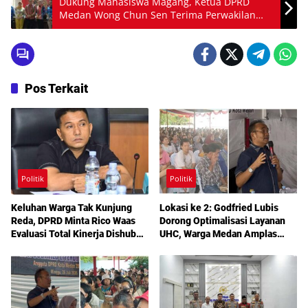
Dukung Mahasiswa Magang, Ketua DPRD
Medan Wong Chun Sen Terima Perwakilan
UTND
Pos Terkait
Politik
Politik
Keluhan Warga Tak Kunjung
Lokasi ke 2: Godfried Lubis
Reda, DPRD Minta Rico Waas
Dorong Optimalisasi Layanan
Evaluasi Total Kinerja Dishub
UHC, Warga Medan Amplas
Medan
Diajak Maksimalkan Hak
Berobat Gratis Bermodal KTP