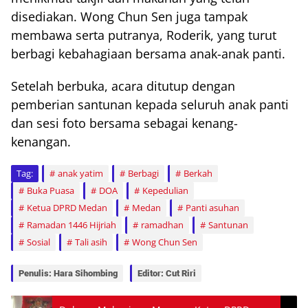
disediakan. Wong Chun Sen juga tampak
membawa serta putranya, Roderik, yang turut
berbagi kebahagiaan bersama anak-anak panti.
Setelah berbuka, acara ditutup dengan
pemberian santunan kepada seluruh anak panti
dan sesi foto bersama sebagai kenang-
kenangan.
Tag:
anak yatim
Berbagi
Berkah
Buka Puasa
DOA
Kepedulian
Ketua DPRD Medan
Medan
Panti asuhan
Ramadan 1446 Hijriah
ramadhan
Santunan
Sosial
Tali asih
Wong Chun Sen
Penulis: Hara Sihombing
Editor: Cut Riri