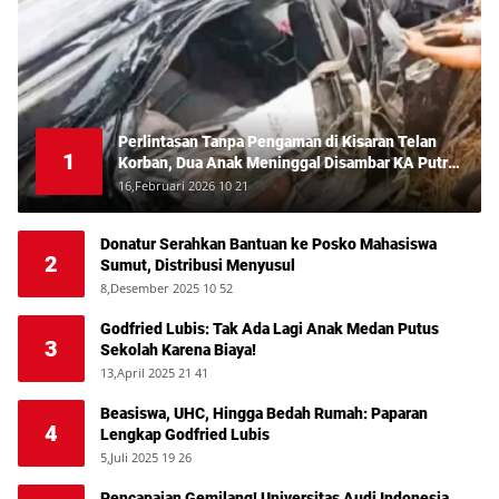
Perlintasan Tanpa Pengaman di Kisaran Telan
1
Korban, Dua Anak Meninggal Disambar KA Putri
Deli
16,Februari 2026 10 21
Donatur Serahkan Bantuan ke Posko Mahasiswa
2
Sumut, Distribusi Menyusul
8,Desember 2025 10 52
Godfried Lubis: Tak Ada Lagi Anak Medan Putus
3
Sekolah Karena Biaya!
13,April 2025 21 41
Beasiswa, UHC, Hingga Bedah Rumah: Paparan
4
Lengkap Godfried Lubis
5,Juli 2025 19 26
Pencapaian Gemilang! Universitas Audi Indonesia