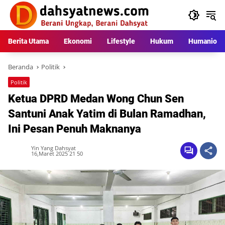
Langsung
ke
konten
Berita Utama
Ekonomi
Lifestyle
Hukum
Humaniora
Beranda
Politik
Politik
Ketua DPRD Medan Wong Chun Sen
Santuni Anak Yatim di Bulan Ramadhan,
Ini Pesan Penuh Maknanya
Yin Yang Dahsyat
16,Maret 2025 21 50