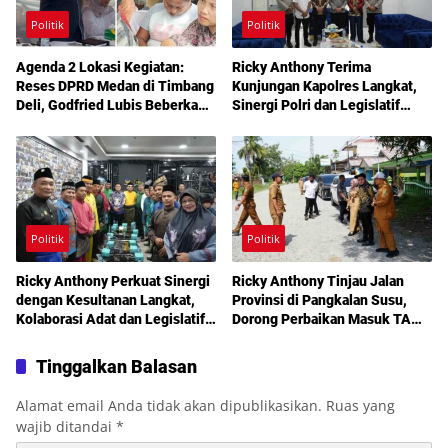
Politik
Politik
Agenda 2 Lokasi Kegiatan:
Ricky Anthony Terima
Reses DPRD Medan di Timbang
Kunjungan Kapolres Langkat,
Deli, Godfried Lubis Beberkan
Sinergi Polri dan Legislatif
Solusi Bantuan Warga hingga
Diperkuat Jaga Kamtibmas
Layanan Kesehatan Gratis
Politik
Politik
Ricky Anthony Perkuat Sinergi
Ricky Anthony Tinjau Jalan
dengan Kesultanan Langkat,
Provinsi di Pangkalan Susu,
Kolaborasi Adat dan Legislatif
Dorong Perbaikan Masuk TA
Didorong demi Pembangunan
2027
Tinggalkan Balasan
Alamat email Anda tidak akan dipublikasikan.
Ruas yang
wajib ditandai
*