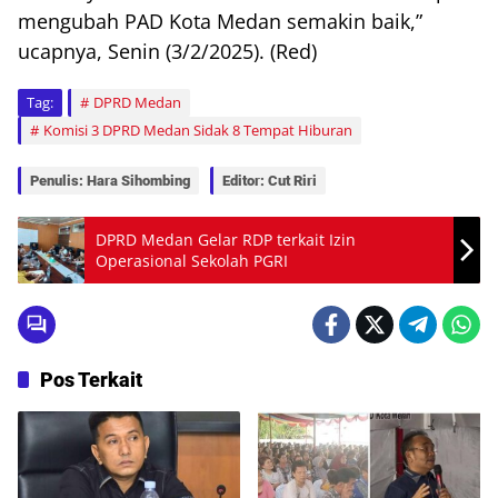
mengubah PAD Kota Medan semakin baik,”
ucapnya, Senin (3/2/2025). (Red)
Tag:
DPRD Medan
Komisi 3 DPRD Medan Sidak 8 Tempat Hiburan
Penulis: Hara Sihombing
Editor: Cut Riri
DPRD Medan Gelar RDP terkait Izin
Operasional Sekolah PGRI
Pos Terkait