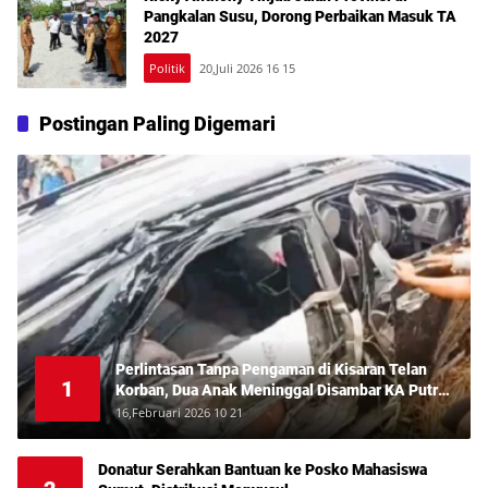
Pangkalan Susu, Dorong Perbaikan Masuk TA
2027
Politik
20,Juli 2026 16 15
Postingan Paling Digemari
Perlintasan Tanpa Pengaman di Kisaran Telan
1
Korban, Dua Anak Meninggal Disambar KA Putri
Deli
16,Februari 2026 10 21
Donatur Serahkan Bantuan ke Posko Mahasiswa