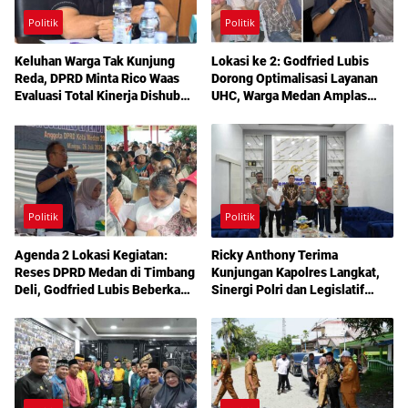
Politik
Politik
Keluhan Warga Tak Kunjung
Lokasi ke 2: Godfried Lubis
Reda, DPRD Minta Rico Waas
Dorong Optimalisasi Layanan
Evaluasi Total Kinerja Dishub
UHC, Warga Medan Amplas
Medan
Diajak Maksimalkan Hak
Berobat Gratis Bermodal KTP
Politik
Politik
Agenda 2 Lokasi Kegiatan:
Ricky Anthony Terima
Reses DPRD Medan di Timbang
Kunjungan Kapolres Langkat,
Deli, Godfried Lubis Beberkan
Sinergi Polri dan Legislatif
Solusi Bantuan Warga hingga
Diperkuat Jaga Kamtibmas
Layanan Kesehatan Gratis