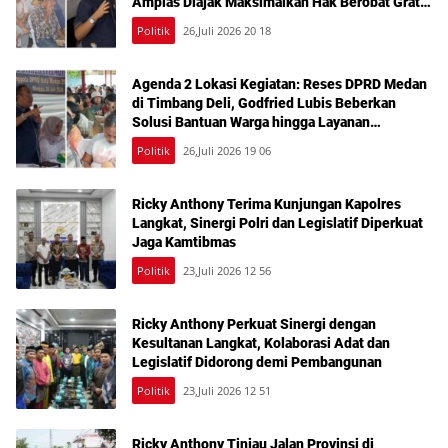
Amplas Diajak Maksimalkan Hak Berobat Gratis
Bermodal KTP
Politik
26,Juli 2026 20 18
Agenda 2 Lokasi Kegiatan: Reses DPRD Medan
di Timbang Deli, Godfried Lubis Beberkan
Solusi Bantuan Warga hingga Layanan
Kesehatan Gratis
Politik
26,Juli 2026 19 06
Ricky Anthony Terima Kunjungan Kapolres
Langkat, Sinergi Polri dan Legislatif Diperkuat
Jaga Kamtibmas
Politik
23,Juli 2026 12 56
Ricky Anthony Perkuat Sinergi dengan
Kesultanan Langkat, Kolaborasi Adat dan
Legislatif Didorong demi Pembangunan
Politik
23,Juli 2026 12 51
Ricky Anthony Tinjau Jalan Provinsi di