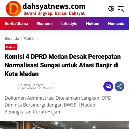
Langsung
ke
konten
Berita Utama
Ekonomi
Lifestyle
Hukum
Humaniora
Beranda
Politik
Politik
Komisi 4 DPRD Medan Desak Percepatan
Normalisasi Sungai untuk Atasi Banjir di
Kota Medan
Yin Yang Dahsyat
25,November 2025 20 29
Dokumen Administrasi Ditekankan Lengkap, OPD
Diminta Bersinergi dengan BWSS II Hadapi
Peningkatan Curah Hujan