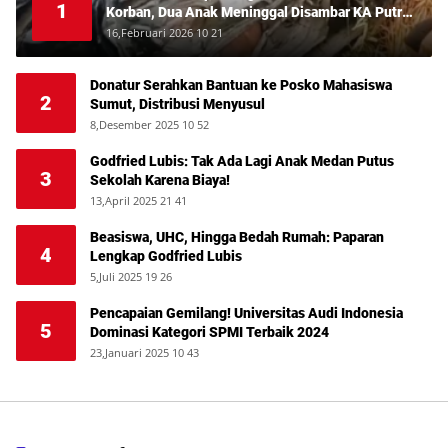
1
Korban, Dua Anak Meninggal Disambar KA Putri
Deli
16,Februari 2026 10 21
Donatur Serahkan Bantuan ke Posko Mahasiswa
2
Sumut, Distribusi Menyusul
8,Desember 2025 10 52
Godfried Lubis: Tak Ada Lagi Anak Medan Putus
3
Sekolah Karena Biaya!
13,April 2025 21 41
Beasiswa, UHC, Hingga Bedah Rumah: Paparan
4
Lengkap Godfried Lubis
5,Juli 2025 19 26
Pencapaian Gemilang! Universitas Audi Indonesia
5
Dominasi Kategori SPMI Terbaik 2024
23,Januari 2025 10 43