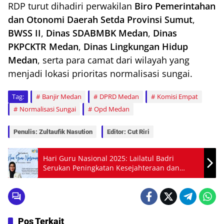
RDP turut dihadiri perwakilan
Biro Pemerintahan
dan Otonomi Daerah Setda Provinsi Sumut
,
BWSS II
,
Dinas SDABMBK Medan
,
Dinas
PKPCKTR Medan
,
Dinas Lingkungan Hidup
Medan
, serta para camat dari wilayah yang
menjadi lokasi prioritas normalisasi sungai.
Tag:
Banjir Medan
DPRD Medan
Komisi Empat
Normalisasi Sungai
Opd Medan
Penulis: Zultaufik Nasution
Editor: Cut Riri
Hari Guru Nasional 2025: Lailatul Badri
Serukan Peningkatan Kesejahteraan dan
Fasilitas Pendidikan
Pos Terkait