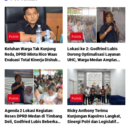
Politik
Politik
Keluhan Warga Tak Kunjung
Lokasi ke 2: Godfried Lubis
Reda, DPRD Minta Rico Waas
Dorong Optimalisasi Layanan
Evaluasi Total Kinerja Dishub
UHC, Warga Medan Amplas
Medan
Diajak Maksimalkan Hak
Berobat Gratis Bermodal KTP
Politik
Politik
Agenda 2 Lokasi Kegiatan:
Ricky Anthony Terima
Reses DPRD Medan di Timbang
Kunjungan Kapolres Langkat,
Deli, Godfried Lubis Beberkan
Sinergi Polri dan Legislatif
Solusi Bantuan Warga hingga
Diperkuat Jaga Kamtibmas