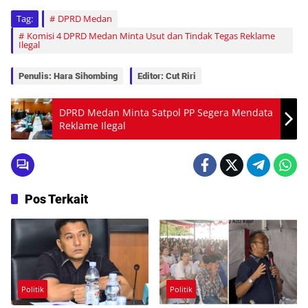
Tag:
DPRD Medan
Komisi 4 DPRD Medan Minta Usut dan Tindak Tegas Reklame
Ilegal
Penulis: Hara Sihombing
Editor: Cut Riri
DPRD Medan Minta Satpol PP Segera Mendata
Reklame Ilegal
Pos Terkait
Politik
Politik