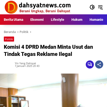
Langsung
ke
konten
Berita Utama
Ekonomi
Lifestyle
Hukum
Humaniora
Beranda
Politik
Politik
Komisi 4 DPRD Medan Minta Usut dan
Tindak Tegas Reklame Ilegal
Yin Yang Dahsyat
7,Januari 2025 20 43