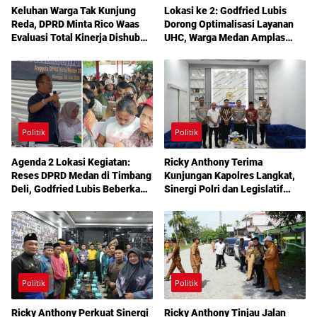
Keluhan Warga Tak Kunjung
Lokasi ke 2: Godfried Lubis
Reda, DPRD Minta Rico Waas
Dorong Optimalisasi Layanan
Evaluasi Total Kinerja Dishub
UHC, Warga Medan Amplas
Medan
Diajak Maksimalkan Hak
Berobat Gratis Bermodal KTP
Politik
Politik
Agenda 2 Lokasi Kegiatan:
Ricky Anthony Terima
Reses DPRD Medan di Timbang
Kunjungan Kapolres Langkat,
Deli, Godfried Lubis Beberkan
Sinergi Polri dan Legislatif
Solusi Bantuan Warga hingga
Diperkuat Jaga Kamtibmas
Layanan Kesehatan Gratis
Politik
Politik
Ricky Anthony Perkuat Sinergi
Ricky Anthony Tinjau Jalan