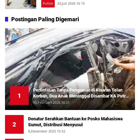
Politik
20,Juli 2026 16 15
Postingan Paling Digemari
Perlintasan Tanpa Pengaman di Kisaran Telan
1
Korban, Dua Anak Meninggal Disambar KA Putri
Deli
16,Februari 2026 10 21
Donatur Serahkan Bantuan ke Posko Mahasiswa
2
Sumut, Distribusi Menyusul
8,Desember 2025 10 52