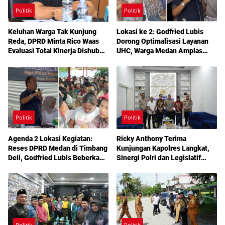
Politik
Politik
Keluhan Warga Tak Kunjung
Lokasi ke 2: Godfried Lubis
Reda, DPRD Minta Rico Waas
Dorong Optimalisasi Layanan
Evaluasi Total Kinerja Dishub
UHC, Warga Medan Amplas
Medan
Diajak Maksimalkan Hak
Berobat Gratis Bermodal KTP
Politik
Politik
Agenda 2 Lokasi Kegiatan:
Ricky Anthony Terima
Reses DPRD Medan di Timbang
Kunjungan Kapolres Langkat,
Deli, Godfried Lubis Beberkan
Sinergi Polri dan Legislatif
Solusi Bantuan Warga hingga
Diperkuat Jaga Kamtibmas
Layanan Kesehatan Gratis
Politik
Politik