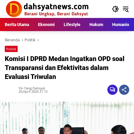
Langsung
ke
konten
Berita Utama
Ekonomi
Lifestyle
Hukum
Humaniora
Beranda
Politik
Politik
Komisi I DPRD Medan Ingatkan OPD soal
Transparansi dan Efektivitas dalam
Evaluasi Triwulan
Yin Yang Dahsyat
29,April 2025 21 12