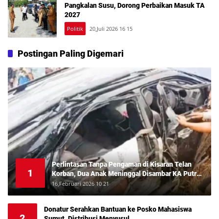
Pangkalan Susu, Dorong Perbaikan Masuk TA
2027
Politik
20,Juli 2026 16 15
Postingan Paling Digemari
Perlintasan Tanpa Pengaman di Kisaran Telan
1
Korban, Dua Anak Meninggal Disambar KA Putri
Deli
16,Februari 2026 10 21
Donatur Serahkan Bantuan ke Posko Mahasiswa
2
Sumut, Distribusi Menyusul